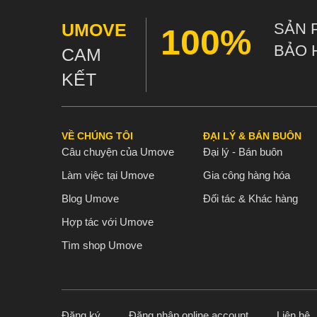
UMOVE
SẢN 
100%
BẢO 
CAM
KẾT
VỀ CHÚNG TÔI
ĐẠI LÝ & BÁN BUÔN
Câu chuyện của Umove
Đại lý - Bán buôn
Làm việc tại Umove
Gia công hàng hóa
Blog Umove
Đối tác & Khác hàng
Hợp tác với Umove
Tìm shop Umove
Đăng ký
Đăng nhập online account
Liên hệ