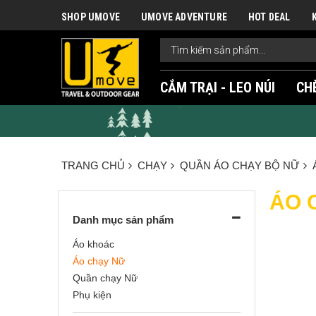
SHOP UMOVE
UMOVE ADVENTURE
HOT DEAL
CẮM TRẠI - LEO NÚI
CH
TRANG CHỦ
CHẠY
QUẦN ÁO CHẠY BỘ NỮ
ÁO 
Danh mục sản phẩm
Áo khoác
Áo chạy Nữ
Quần chạy Nữ
Phụ kiện