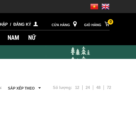
0
NHẬP
/
ĐĂNG KÝ
CỬA HÀNG
GIỎ HÀNG
NAM
NỮ
Số lượng:
12
24
48
72
:
SẮP XẾP THEO