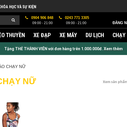
KHÓA HỌC VÀ SỰ KIỆN
0904 906 848
0243 771 3305
ĐĂNG 
09:00 - 21:00
09:00 - 21:00
ÈO THUYỀN
XE ĐẠP
XE MÁY
DU LỊCH
CHẠY
Tặng THẺ THÀNH VIÊN với đơn hàng trên 1.000.000đ.
Xem thêm
ÁO CHẠY NỮ
CHẠY NỮ
Xem sản phẩm