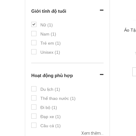
Giới tính độ tuổi
Nữ (1)
Áo Tậ
Nam (1)
Trẻ em (1)
Unisex (1)
Hoạt động phù hợp
Du lịch (1)
Thể thao nước (1)
Đi bộ (1)
Đạp xe (1)
Câu cá (1)
Xem thêm...
Yoga (1)