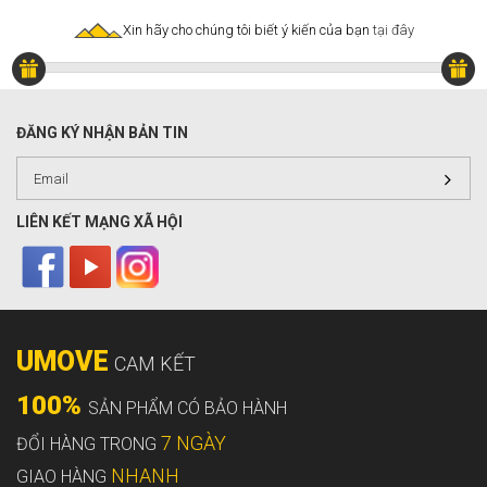
Xin hãy cho chúng tôi biết ý kiến của bạn
tại đây
ĐĂNG KÝ NHẬN BẢN TIN
LIÊN KẾT MẠNG XÃ HỘI
UMOVE
CAM KẾT
100%
SẢN PHẨM CÓ BẢO HÀNH
7 NGÀY
ĐỔI HÀNG TRONG
NHANH
GIAO HÀNG