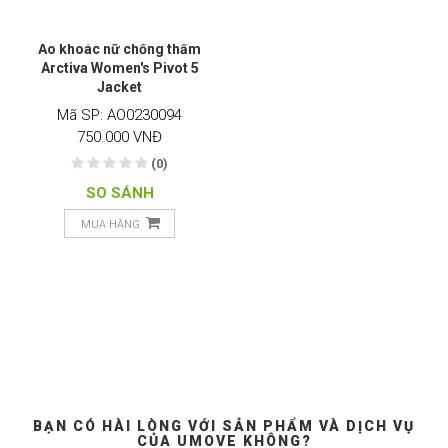
Áo khoác nữ chống thấm
Arctiva Women's Pivot 5
Jacket
Mã SP: AO0230094
750.000 VNĐ
(0)
SO SÁNH
MUA HÀNG
BẠN CÓ HÀI LÒNG VỚI SẢN PHẨM VÀ DỊCH VỤ
CỦA UMOVE KHÔNG?