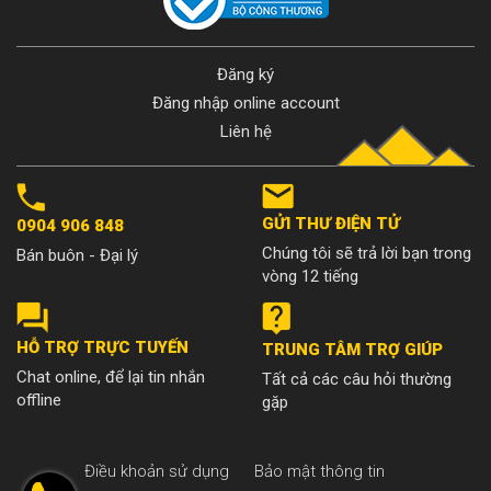
Đăng ký
Đăng nhập online account
Liên hệ
4. Ký hiệu LDPE
Mặc dù không rỉ ra bất kỳ hóa chất nào trong quá trình sử dụng nhưng vật liệu LDPE không được sử dụng trong sản
GỬI THƯ ĐIỆN TỬ
0904 906 848
xuất chai nước, túi nhựa. Loại nhựa này được tìm thấy ở một số chi tiết trong đồ nội thất, quần áo hoặc túi xách. Ký hiệu
Chúng tôi sẽ trả lời bạn trong
Bán buôn - Đại lý
LPDE không được sử dụng trong sản xuất chai nước.
vòng 12 tiếng
5. Ký hiệu PP
HỖ TRỢ TRỰC TUYẾN
TRUNG TÂM TRỢ GIÚP
Chat online, để lại tin nhắn
Tất cả các câu hỏi thường
offline
gặp
Điều khoản sử dụng
Bảo mật thông tin