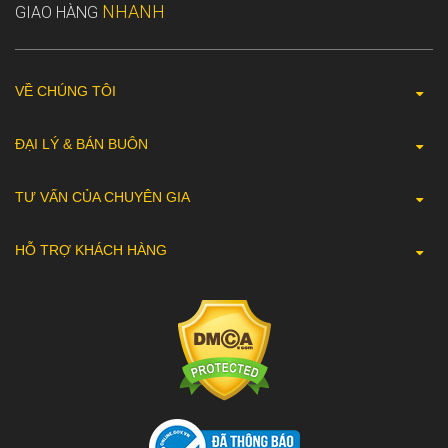
3. Ký hiệu PVC hoặc 3V
NHANH
GIAO HÀNG
VỀ CHÚNG TÔI
ĐẠI LÝ & BÁN BUÔN
TƯ VẤN CỦA CHUYÊN GIA
HỖ TRỢ KHÁCH HÀNG
Không nên sử dụng các loại chai nhựa mà trên thân có 2 ký hiệu này. Nếu không may sử dụng phải, chúng sẽ ảnh
hưởng trực tiếp tới nội tiết tố trong cơ thể. Đây là loại nhựa mềm, dẻo có thể gặp ở các sản phẩm như áo mưa, vật liệu
xây dựng, mảnh nhựa hoặc hộp nhựa, màng co các loại chai, bình bằng nhựa, các loại màng plastic bọc thức ăn, chai
đựng dầu ăn, đường ống dẫn nước, vỏ bọc dây cáp điện… nhiều nơi vẫn dùng PVC làm đồ chơi cho trẻ em. PVC hiện
nay đã bị tẩy chay bởi rất nhiều hãng sản xuất trên thế giới.