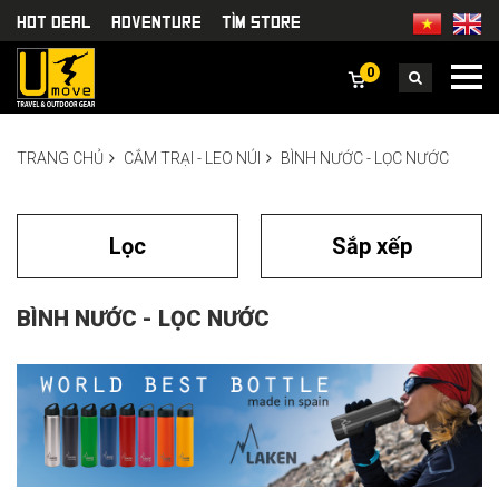
HOT DEAL
Adventure
TÌm Store
0
TRANG CHỦ
CẮM TRẠI - LEO NÚI
BÌNH NƯỚC - LỌC NƯỚC
Lọc
Sắp xếp
BÌNH NƯỚC - LỌC NƯỚC