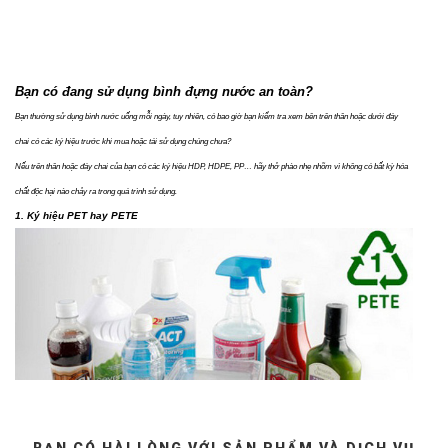
Bạn có đang sử dụng bình đựng nước an toàn?
Bạn thường sử dụng bình nước uống mỗi ngày, tuy nhiên, có bao giờ bạn kiểm tra xem bên trên thân hoặc dưới đáy
chai có các ký hiệu trước khi m
ua hoặc tái sử dụng chúng chưa?
Nếu trên thân hoặc đáy chai của bạn có các ký hiệu HDP, HDPE, PP… hãy thở phào nhẹ nhõm vì không có bất kỳ hóa
chất độc hại nào chảy ra trong quá trình sử dụng.
1. Ký hiệu PET hay PETE