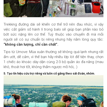
Trekking đường dài sẽ khiến cơ thể trở nên đau nhức, vì vậy
việc cắt giảm số hành lí trong balo sẽ giúp bạn phần nào bỏ
bớt sức nặng lên cơ thể. Tuỳ thuộc vào chuyến đi mà mỗi
người sẽ có sự chuẩn bị riêng nhưng hãy nằm lòng quy tắc:
“không cần lượng, chỉ cần chất”.
Tips từ Umove: Mùa xuân thường sẽ không quá lạnh nhưng rất
ẩm ướt, dễ cảm, vì thế bạn hãy nhiều lớp lót để tiện thay, chọn
1 chiếc áo khoác dày dặn cùng 2-3 bộ quần áo đa năng (mau
khô, thoát hơi tốt, không thấm ngược mồ hôi,..)
5. Tạo tín hiệu cứu trợ riêng và luôn cố gắng theo sát đoàn, nhóm.