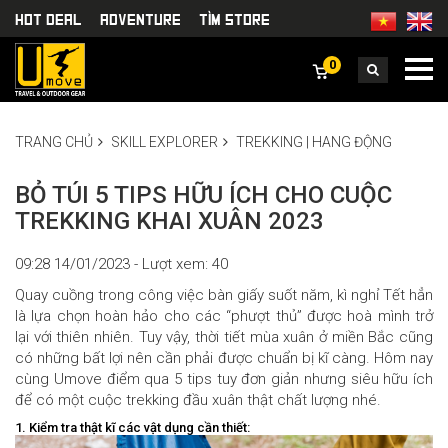
HOT DEAL
Adventure
TÌm Store
0
TRANG CHỦ
SKILL EXPLORER
TREKKING | HANG ĐỘNG
BỎ TÚI 5 TIPS HỮU ÍCH CHO CUỘC
TREKKING KHAI XUÂN 2023
09:28 14/01/2023 - Lượt xem: 40
Quay cuồng trong công việc bàn giấy suốt năm, kì nghỉ Tết hẳn
là lựa chọn hoàn hảo cho các “phượt thủ” được hoà mình trở
lại với thiên nhiên. Tuy vậy, thời tiết mùa xuân ở miền Bắc cũng
có những bất lợi nên cần phải được chuẩn bị kĩ càng. Hôm nay
cùng Umove điểm qua 5 tips tuy đơn giản nhưng siêu hữu ích
để có một cuộc trekking đầu xuân thật chất lượng nhé.
1. Kiểm tra thật kĩ các vật dụng cần thiết: