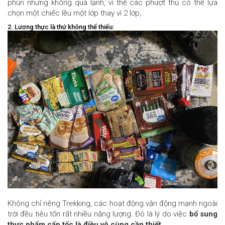
phùn nhưng không quá lạnh, vì thế các phượt thủ có thể lựa
chọn một chiếc lều một lớp thay vì 2 lớp,..
2. Lương thực là thứ không thể thiếu:
Không chỉ riêng Trekking, các hoạt động vận động mạnh ngoài
trời đều tiêu tốn rất nhiều năng lượng. Đó là lý do việc
bổ sung
thực phẩm cấp tốc là điều vô cùng cần thiết
.