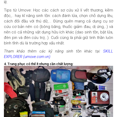
lệ.
Tips từ Umove: Học các cách sơ cứu xử lí vết thương, kiềm
độc,.. hay kĩ năng sinh tồn: cách đánh lửa, chọn chỗ dựng lều,
cách đối đầu với thú dữ,... Đừng quên mang cả dụng cụ sơ
cứu cơ bản nên có (bông băng, thuốc giảm đau, dị ứng,..) và
nên có cả những vật dụng hữu ích khác (dao sinh tồn, bật lửa,
đèn pin và đèn cứu trợ,..). Cuối cùng là phải giữ tinh thần luôn
bình tĩnh dù là trường hợp xấu nhất.
Tham khảo thêm các kỹ năng sinh tồn khác tại:
SKILL
EXPLORER (umove.com.vn)
4. Trang phục có thể ít nhưng cần chất lượng: