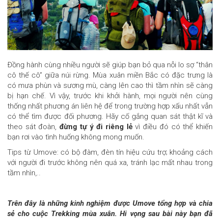
Đồng hành cùng nhiều người sẽ giúp bạn bỏ qua nỗi lo sợ “thân
cô thế cô” giữa núi rừng. Mùa xuân miền Bắc có đặc trưng là
có mưa phùn và sương mù, càng lên cao thì tầm nhìn sẽ càng
bị hạn chế. Vì vậy, trước khi khởi hành, mọi người nên cùng
thống nhất phương án liên hệ để trong trường hợp xấu nhất vẫn
có thể tìm được đối phương. Hãy cố gắng quan sát thật kĩ và
theo sát đoàn,
đừng tự ý đi riêng lẻ
vì điều đó có thể khiến
bạn rơi vào tình huống không mong muốn.
Tips từ Umove: có bộ đàm, đèn tín hiệu cứu trợ; khoảng cách
với người đi trước không nên quá xa, tránh lạc mất nhau trong
tầm nhìn,..
Trên đây là những kinh nghiệm được Umove tổng hợp và chia
sẻ cho cuộc Trekking mùa xuân. Hi vọng sau bài này bạn đã