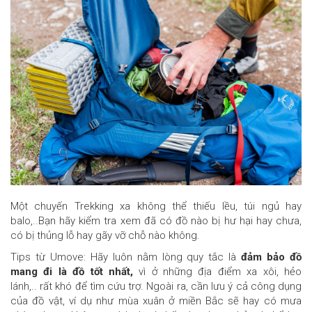
Một chuyến Trekking xa không thể thiếu lều, túi ngủ hay
balo,..Bạn hãy kiểm tra xem đã có đồ nào bị hư hại hay chưa,
có bị thủng lỗ hay gãy vỡ chỗ nào không.
Tips từ Umove: Hãy luôn nằm lòng quy tắc là
đảm bảo đồ
mang đi là đồ tốt nhất,
vì ở những địa điểm xa xôi, hẻo
lánh,.. rất khó để tìm cứu trợ. Ngoài ra, cần lưu ý cả công dụng
của đồ vật, ví dụ như mùa xuân ở miền Bắc sẽ hay có mưa