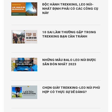
ĐỘC HÀNH TREKKING, LEO NÚI-
NHẤT ĐỊNH PHẢI CÓ CÁC CÔNG CỤ
NÀY
10 SAI LẦM THƯỜNG GẶP TRONG
TREKKING BẠN CẦN TRÁNH
NHỮNG MẪU BALO LEO NÚI ĐƯỢC
SĂN ĐÓN NHẤT 2023
CHỌN GIÀY TREKKING-LEO NÚI PHÙ
HỢP CÓ THỰC SỰ DỄ DÀNG?