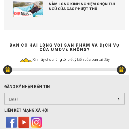
NẰM LÒNG KINH NGHIỆM CHỌN TÚI
NGỦ CỦA CÁC PHƯỢT THỦ
BẠN CÓ HÀI LÒNG VỚI SẢN PHẨM VÀ DỊCH VỤ
CỦA UMOVE KHÔNG?
Xin hãy cho chúng tôi biết ý kiến của bạn
tại đây
ĐĂNG KÝ NHẬN BẢN TIN
LIÊN KẾT MẠNG XÃ HỘI