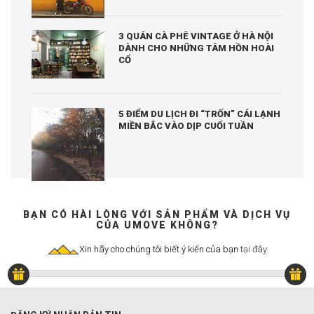
3 QUÁN CÀ PHÊ VINTAGE Ở HÀ NỘI
DÀNH CHO NHỮNG TÂM HỒN HOÀI
CỔ
5 ĐIỂM DU LỊCH ĐI “TRỐN” CÁI LẠNH
MIỀN BẮC VÀO DỊP CUỐI TUẦN
BẠN CÓ HÀI LÒNG VỚI SẢN PHẨM VÀ DỊCH VỤ
CỦA UMOVE KHÔNG?
Xin hãy cho chúng tôi biết ý kiến của bạn
tại đây