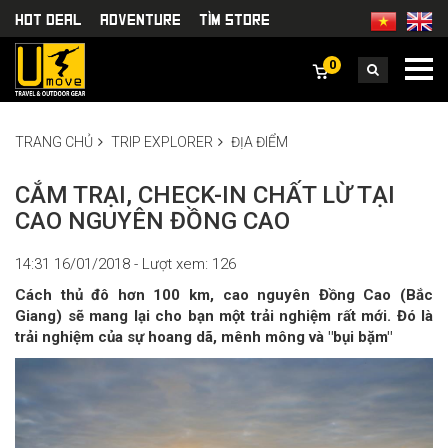
HOT DEAL
Adventure
TÌm Store
0
TRANG CHỦ
TRIP EXPLORER
ĐỊA ĐIỂM
CẮM TRẠI, CHECK-IN CHẤT LỪ TẠI
CAO NGUYÊN ĐỒNG CAO
14:31 16/01/2018 - Lượt xem: 126
Cách thủ đô hơn 100 km, cao nguyên Đồng Cao (Bắc
Giang) sẽ mang lại cho bạn một trải nghiệm rất mới. Đó là
trải nghiệm của sự hoang dã, mênh mông và "bụi bặm"