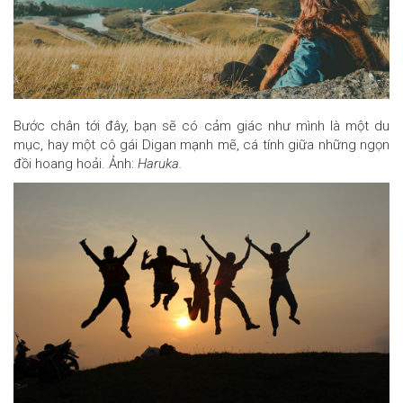
Bước chân tới đây, bạn sẽ có cảm giác như mình là một du
mục, hay một cô gái Digan mạnh mẽ, cá tính giữa những ngọn
đồi hoang hoải. Ảnh:
Haruka.