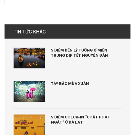
TIN TỨC KHÁC
5 ĐIỂM ĐẾN LÝ TƯỞNG Ở MIỀN
TRUNG DỊP TẾT NGUYÊN ĐÁN
TÂY BẮC MÙA XUÂN
5 ĐIỂM CHECK-IN “CHẤT PHÁT
NGẤT” Ở ĐÀ LẠT