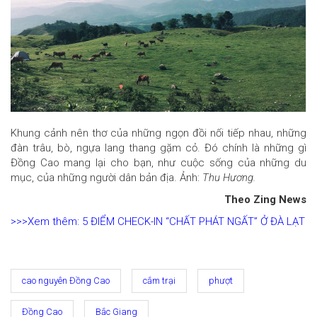
Khung cảnh nên thơ của những ngọn đồi nối tiếp nhau, những
đàn trâu, bò, ngựa lang thang gặm cỏ. Đó chính là những gì
Đồng Cao mang lại cho bạn, như cuộc sống của những du
mục, của những người dân bản địa. Ảnh:
Thu Hương.
Theo Zing News
>>>Xem thêm: 5 ĐIỂM CHECK-IN “CHẤT PHÁT NGẤT” Ở ĐÀ LẠT
cao nguyên Đồng Cao
cắm trại
phượt
Đồng Cao
Bắc Giang