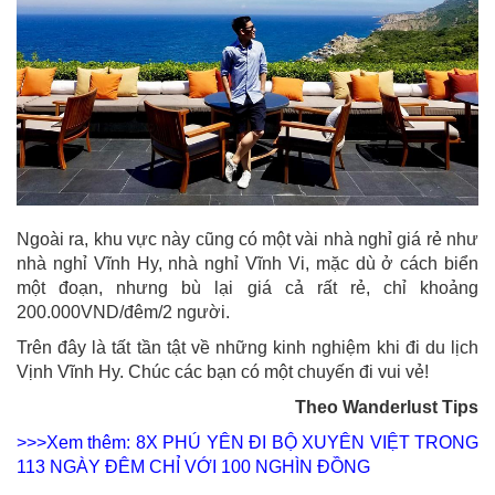
Ngoài ra, khu vực này cũng có một vài nhà nghỉ giá rẻ như
nhà nghỉ Vĩnh Hy, nhà nghỉ Vĩnh Vi, mặc dù ở cách biển
một đoạn, nhưng bù lại giá cả rất rẻ, chỉ khoảng
200.000VND/đêm/2 người.
Trên đây là tất tần tật về những kinh nghiệm khi đi du lịch
Vịnh Vĩnh Hy. Chúc các bạn có một chuyến đi vui vẻ!
Theo Wanderlust Tips
>>>Xem thêm: 8X PHÚ YÊN ĐI BỘ XUYÊN VIỆT TRONG
113 NGÀY ĐÊM CHỈ VỚI 100 NGHÌN ĐỒNG