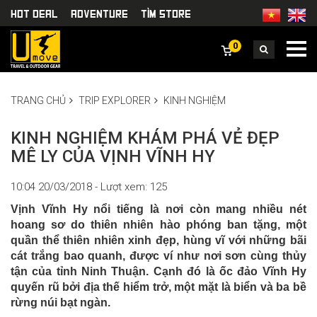
HOT DEAL
Adventure
TÌm Store
0
TRANG CHỦ
TRIP EXPLORER
KINH NGHIỆM
KINH NGHIỆM KHÁM PHÁ VẺ ĐẸP
MÊ LY CỦA VỊNH VĨNH HY
10:04 20/03/2018 - Lượt xem: 125
Vịnh Vĩnh Hy nổi tiếng là nơi còn mang nhiều nét
hoang sơ do thiên nhiên hào phóng ban tặng, một
quần thể thiên nhiên xinh đẹp, hùng vĩ với những bãi
cát trắng bao quanh, được ví như nơi sơn cùng thủy
tận của tỉnh Ninh Thuận. Cạnh đó là ốc đảo Vĩnh Hy
quyến rũ bởi địa thế hiểm trở, một mặt là biển và ba bề
rừng núi bạt ngàn.