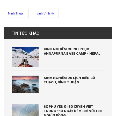
Ninh Thuận
vịnh Vĩnh Hy
TIN TỨC KHÁC
KINH NGHIỆM CHINH PHỤC
ANNAPURNA BASE CAMP - NEPAL
KINH NGHIỆM DU LỊCH BIỂN CỔ
THẠCH, BÌNH THUẬN
8X PHÚ YÊN ĐI BỘ XUYÊN VIỆT
TRONG 113 NGÀY ĐÊM CHỈ VỚI 100
NGHÌN ĐỒNG