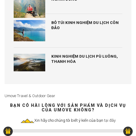
BỎ TÚI KINH NGHIỆM DU LỊCH CÔN
ĐẢO
KINH NGHIỆM DU LỊCH PÙ LUÔNG,
THANH HÓA
Umove Travel & Outdoor Gear
BẠN CÓ HÀI LÒNG VỚI SẢN PHẨM VÀ DỊCH VỤ
CỦA UMOVE KHÔNG?
Xin hãy cho chúng tôi biết ý kiến của bạn
tại đây