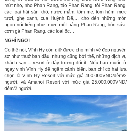
mứt nho, nho Phan Rang, táo Phan Rang, tỏi Phan Rang.
các loại hải sản khô, nước mắm, tôm me, tôm hùm, mực
tươi, ghẹ xanh, cua Huỳnh Đế,… cho đến những món
ngon nổi tiếng như: mực một nắng Phan Rang, bún sứa,
cơm gà Phan Rang, các loại ốc…
NGHỈ NGƠI
Có thể nói, Vĩnh Hy còn giữ được cho mình vẻ đẹp nguyên
sơ như thuở ban đầu, nhưng cũng bởi thế, những dịch vụ
khách sạn – resort ở đây tương đối ít. Nếu bạn muốn ở
ngay vịnh Vĩnh Hy để ngắm cảnh biển, bạn chỉ có hai lựa
chọn là Vĩnh Hy Resort với mức giá 400.000VND/đêm/2
người, và Amanoi Resort với mức giá 25.000.000VND/
đêm/2 người.