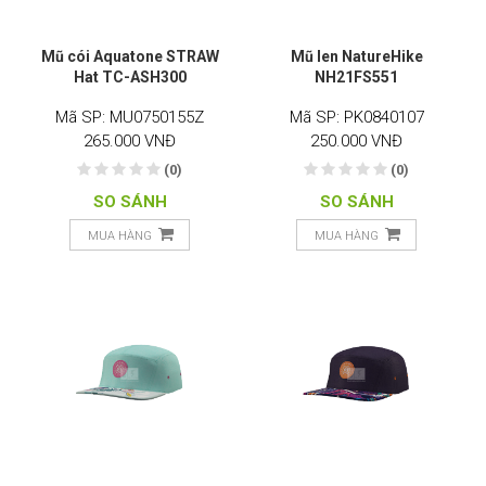
Mũ cói Aquatone STRAW
Mũ len NatureHike
Hat TC-ASH300
NH21FS551
Mã SP: MU0750155Z
Mã SP: PK0840107
265.000 VNĐ
250.000 VNĐ
(0)
(0)
SO SÁNH
SO SÁNH
MUA HÀNG
MUA HÀNG