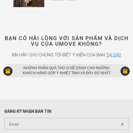
BẠN CÓ HÀI LÒNG VỚI SẢN PHẨM VÀ DỊCH
VỤ CỦA UMOVE KHÔNG?
XIN HÃY CHO CHÚNG TÔI BIẾT Ý KIẾN CỦA BẠN
TẠI ĐÂY
NHỮNG PHẦN QUÀ THÚ VỊ SẼ DÀNH CHO NHỮNG
KHÁCH HÀNG GÓP Ý NHIỆT TÌNH VÀ ĐẦY ĐỦ NHẤT
ĐĂNG KÝ NHẬN BẢN TIN