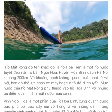
Hồ Mắt Rồng có tên khác gọi là hồ Hoa Tiên là một hồ nước
tuyệt đẹp nằm ở bản Ngòi Hoa, Huyện Hòa Bình cách Hà Nội
khoảng 200km. Với khoảng cách không quá xa xuất phát từ Hà
Nội, bạn có thể lựa chọn xe máy hoặc ô tô để di chuyển. Mực
nước của hồ Mắt Rồng phụ thuộc vào hồ Hòa Bình với những
ưu điểm quanh năm mặt nước màu xanh.
Vịnh Ngòi Hoa là một phần của Hồ Hòa Bình, xung quanh được
bao phủ bởi các dãy núi vôi hùng vĩ và những cánh rừng
nguyên sinh xanh mướt. Khi chèo SUP ở đây bạn sẽ được trải