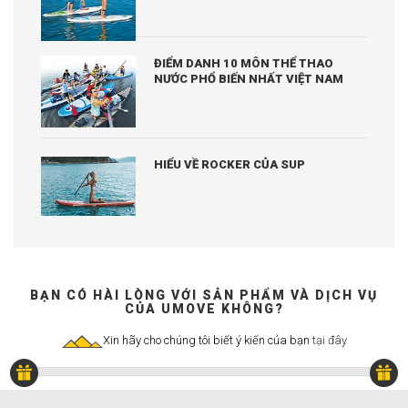
ĐIỂM DANH 10 MÔN THỂ THAO
NƯỚC PHỔ BIẾN NHẤT VIỆT NAM
HIỂU VỀ ROCKER CỦA SUP
BẠN CÓ HÀI LÒNG VỚI SẢN PHẨM VÀ DỊCH VỤ
CỦA UMOVE KHÔNG?
Xin hãy cho chúng tôi biết ý kiến của bạn
tại đây