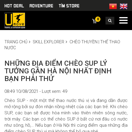
HOT DEAL
Adventure
TÌm Store
0
TRANG CHỦ
SKILL EXPLORER
CHÈO THUYỀN | THỂ THAO
NƯỚC
NHỮNG ĐỊA ĐIỂM CHÈO SUP LÝ
TƯỞNG GẦN HÀ NỘI NHẤT ĐỊNH
BẠN PHẢI THỬ
08:49 10/08/2021 - Lượt xem: 49
Chèo SUP - một một thể thao nước thú vị và đang dần được
mở rộng bởi sự đón nhận nồng nhiệt của các bạn trẻ. Khi chèo
SUP, các bạn sẽ được hòa mình vào thiên nhiên sông nước,
trời mây. Các bạn có thể chèo SUP ở bất cứ nơi đâu có nước
như sông, hồ,… Nếu bạn ở Hà Nội thì cùng điểm qua những địa
điểm chèo SUP thú vị mà không thể bỏ qua nhé.