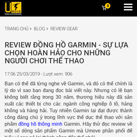
0
TRANG CHỦ
BLOG
REVIEW GEAR
REVIEW ĐỒNG HỒ GARMIN - SỰ LỰA
CHỌN HOÀN HẢO CHO NHỮNG
NGƯỜI CHƠI THỂ THAO
17:06 25/03/2019 - Lượt xem: 906
Bạn có thể đã từng nghe về Garmin, và đó có thể chính là
lý do vì sao bạn đang đọc bài viết này. Nhưng có lẽ bạn
không biết rằng trong 30 năm, thương hiệu này đã sản
xuất các thiết bị cho các ngành công nghiệp ô tô, hàng
không và hàng hải. Tuy nhiên Garmin lại đạt được thành
công đáng chú ý trong lĩnh vực thể dục thể thao với sản
phẩm
đồng hồ thông minh
Garmin. Hãy thử đọc review về
một số dòng sản phẩm Garmin mà Umove phân phối để