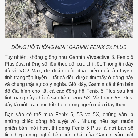
ĐỒNG HỒ THÔNG MINH GARMIN FENIX 5X PLUS
Tuy nhiên, không giống như Garmin Vivoactive 3, Fenix 5
Plus đưa những số liệu theo dõi cực chi tiết. Thông tin đầy
đủ về VO2 Max, dự đoán cuộc đua, hiệu quả tập luyện,
tình trạng tập luyện… tất cả đều được tìm thấy ở dòng này
và chúng thật sự có ý nghĩa. Giờ đây, Garmin đã thêm bản
đồ địa hình cho tất cả các đồng hồ Fenix 5 Plus sau khi
tính năng này chỉ có sẵn trên Fenix 5X. Về Fenix 5S Plus,
đây là một lựa chọn tốt cho những người có cổ tay thon.
Bạn vẫn có thể mua Fenix 5, 5S và 5X, chúng vẫn là
những chiếc đồng hồ tuyệt vời. Nhưng nếu bạn muốn
phiên bản mới hơn, thì dòng Fenix 5 Plus là nơi bạn sẽ
tích hợp công nghệ tiên tiến nhất của Garmin vào một