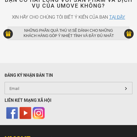
VỤ CỦA UMOVE KHÔNG?
XIN HÃY CHO CHÚNG TÔI BIẾT Ý KIẾN CỦA BẠN
TẠI ĐÂY
NHỮNG PHẦN QUÀ THÚ VỊ SẼ DÀNH CHO NHỮNG
KHÁCH HÀNG GÓP Ý NHIỆT TÌNH VÀ ĐẦY ĐỦ NHẤT
ĐĂNG KÝ NHẬN BẢN TIN
LIÊN KẾT MẠNG XÃ HỘI