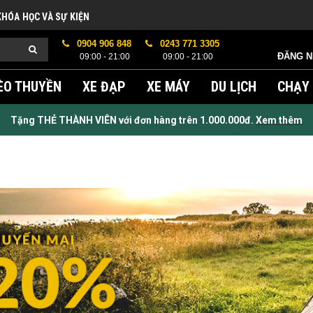
KHÓA HỌC VÀ SỰ KIỆN
0904 906 848
0243 771 3305
ĐĂNG 
09:00 - 21:00
09:00 - 21:00
ÈO THUYỀN
XE ĐẠP
XE MÁY
DU LỊCH
CHẠY
Tặng THẺ THÀNH VIÊN với đơn hàng trên 1.000.000đ.
Xem thêm