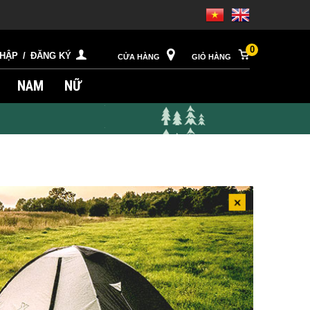
0
NHẬP
/
ĐĂNG KÝ
CỬA HÀNG
GIỎ HÀNG
NAM
NỮ