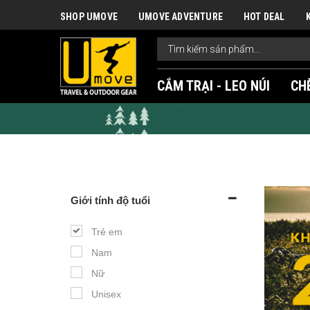
SHOP UMOVE
UMOVE ADVENTURE
HOT DEAL
CẮM TRẠI - LEO NÚI
CH
Giới tính độ tuổi
Trẻ em
Nam
Nữ
Unisex