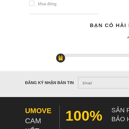
Công tác
Mùa đông
Câu cá
Yoga
BẠN CÓ HÀI
Giải trí
Vượt thác
Chạy
Tennis
ĐĂNG KÝ NHẬN BẢN TIN
UMOVE
SẢN 
100%
BẢO 
CAM