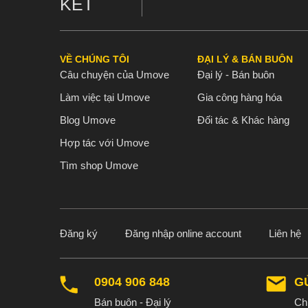
KẾT
VỀ CHÚNG TÔI
ĐẠI LÝ & BÁN BUÔN
Câu chuyện của Umove
Đại lý - Bán buôn
Làm việc tại Umove
Gia công hàng hóa
Blog Umove
Đối tác & Khác hàng
Hợp tác với Umove
Tìm shop Umove
Đăng ký
Đăng nhập online account
Liên hệ
0904 906 848
G
Bán buôn - Đại lý
Chú