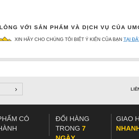
 LÒNG VỚI SẢN PHẨM VÀ DỊCH VỤ CỦA U
XIN HÃY CHO CHÚNG TÔI BIẾT Ý KIẾN CỦA BẠN
TẠI ĐÂ
LIÊ
PHẨM CÓ
ĐỔI HÀNG
GIAO 
HÀNH
TRONG
7
NHAN
NGÀY