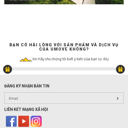
Đi bộ
Đạp xe
Chụp ảnh
Đa hoạt động
Đi học - Đi làm
BẠN CÓ HÀI LÒNG VỚI SẢN PHẨM VÀ DỊCH VỤ
Công tác
CỦA UMOVE KHÔNG?
Câu cá
Xin hãy cho chúng tôi biết ý kiến của bạn
tại đây
Yoga
Giải trí
Vượt thác
ĐĂNG KÝ NHẬN BẢN TIN
Chạy
Tennis
LIÊN KẾT MẠNG XÃ HỘI