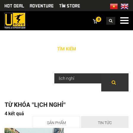
HOT DEAL
Adventure
TÌm Store
0
TÌM KIẾM
TỪ KHÓA "LỊCH NGHỈ"
4 kết quả
SẢN PHẨM
TIN TỨC