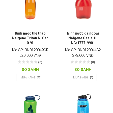
Bình nước thể thao
Bình nước dã ngoại
Nalgene Tritan N-Gen
Nalgene Oasis 1L
0.9L
NG/1777-9901
Mã SP: BN0120049OR
Mã SP: BN012004432
230.000 VNĐ
278.000 VNĐ
(0)
(0)
SO SÁNH
SO SÁNH
MUA HÀNG
MUA HÀNG