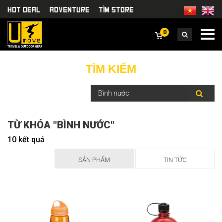
HOT DEAL
Adventure
TÌm Store
0
TÌM KIẾM
TỪ KHÓA "BÌNH NƯỚC"
10 kết quả
SẢN PHẨM
TIN TỨC