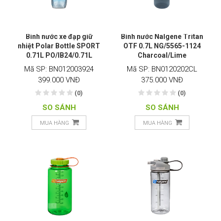
Bình nước xe đạp giữ
Bình nước Nalgene Tritan
nhiệt Polar Bottle SPORT
OTF 0.7L NG/5565-1124
0.71L PO/IB24/0.71L
Charcoal/Lime
Mã SP: BN012003924
Mã SP: BN0120202CL
399.000 VNĐ
375.000 VNĐ
(0)
(0)
SO SÁNH
SO SÁNH
MUA HÀNG
MUA HÀNG