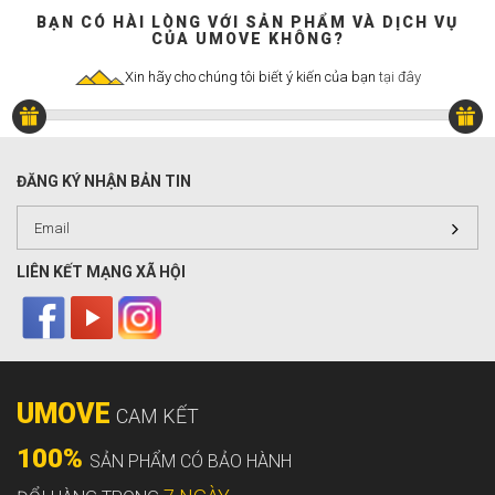
BẠN CÓ HÀI LÒNG VỚI SẢN PHẨM VÀ DỊCH VỤ
CỦA UMOVE KHÔNG?
Xin hãy cho chúng tôi biết ý kiến của bạn
tại đây
ĐĂNG KÝ NHẬN BẢN TIN
LIÊN KẾT MẠNG XÃ HỘI
UMOVE
CAM KẾT
100%
SẢN PHẨM CÓ BẢO HÀNH