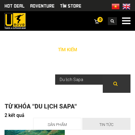
HOT DEAL
Adventure
TÌm Store
0
TÌM KIẾM
TỪ KHÓA "DU LỊCH SAPA"
2 kết quả
SẢN PHẨM
TIN TỨC