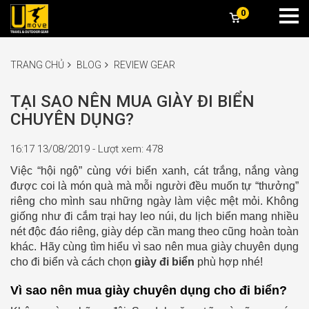
0
TRANG CHỦ
BLOG
REVIEW GEAR
TẠI SAO NÊN MUA GIÀY ĐI BIỂN
CHUYÊN DỤNG?
16:17 13/08/2019 - Lượt xem: 478
Việc “hội ngộ” cùng với biển xanh, cát trắng, nắng vàng
được coi là món quà mà mỗi người đều muốn tự “thưởng”
riêng cho mình sau những ngày làm việc mệt mỏi. Không
giống như đi cắm trại hay leo núi, du lịch biển mang nhiều
nét độc đáo riêng, giày dép cần mang theo cũng hoàn toàn
khác. Hãy cùng tìm hiểu vì sao nên mua giày chuyên dụng
cho đi biển và cách chọn
giày đi biển
phù hợp nhé!
Vì sao nên mua giày chuyên dụng cho đi biển?