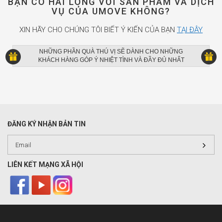
BẠN CÓ HÀI LÒNG VỚI SẢN PHẨM VÀ DỊCH
VỤ CỦA UMOVE KHÔNG?
XIN HÃY CHO CHÚNG TÔI BIẾT Ý KIẾN CỦA BẠN
TẠI ĐÂY
NHỮNG PHẦN QUÀ THÚ VỊ SẼ DÀNH CHO NHỮNG
KHÁCH HÀNG GÓP Ý NHIỆT TÌNH VÀ ĐẦY ĐỦ NHẤT
ĐĂNG KÝ NHẬN BẢN TIN
LIÊN KẾT MẠNG XÃ HỘI