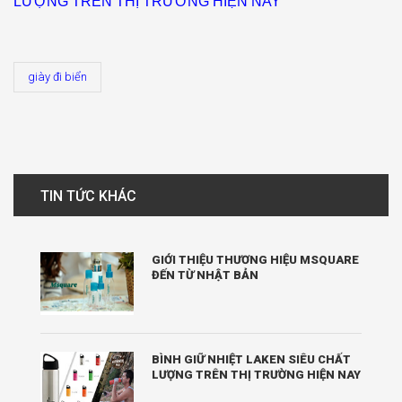
LƯỢNG TRÊN THỊ TRƯỜNG HIỆN NAY
giày đi biển
TIN TỨC KHÁC
GIỚI THIỆU THƯƠNG HIỆU MSQUARE
ĐẾN TỪ NHẬT BẢN
BÌNH GIỮ NHIỆT LAKEN SIÊU CHẤT
LƯỢNG TRÊN THỊ TRƯỜNG HIỆN NAY