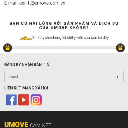
E-mail: kien.tt@umove.com.vn
BẠN CÓ HÀI LÒNG VỚI SẢN PHẨM VÀ DỊCH VỤ
CỦA UMOVE KHÔNG?
Xin hãy cho chúng tôi biết ý kiến của bạn
tại đây
ĐĂNG KÝ NHẬN BẢN TIN
LIÊN KẾT MẠNG XÃ HỘI
UMOVE
CAM KẾT