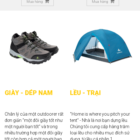
Mua hàng
Mua hàng
GIÀY - DÉP NAM
LỀU - TRẠI
D
Chân lý của một outdoorer rất
"Home is where you pitch your
Tấ
đơn giản "một đôi giầy tốt như
tent" - Nhà là nơi bạn dựng lều.
m
một người bạn tốt" và trong
Chúng tôi cung cấp hàng trăm
hi
nhiều trường hợp một đôi giầy
loại lều cho nhiều mục đích sử
ch
tốt còn hơn cả một người bạn
dụng, từ lều cá nhân 1 ...
ở 