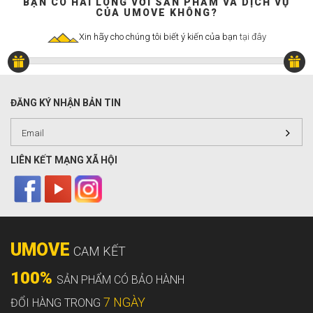
BẠN CÓ HÀI LÒNG VỚI SẢN PHẨM VÀ DỊCH VỤ
CỦA UMOVE KHÔNG?
Xin hãy cho chúng tôi biết ý kiến của bạn
tại đây
ĐĂNG KÝ NHẬN BẢN TIN
LIÊN KẾT MẠNG XÃ HỘI
UMOVE
CAM KẾT
100%
SẢN PHẨM CÓ BẢO HÀNH
7 NGÀY
ĐỔI HÀNG TRONG