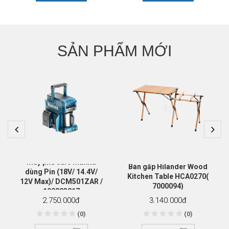
SẢN PHẨM MỚI
Máy pha cafe Makita
Bàn gấp Hilander Wood
dùng Pin (18V/ 14.4V/
Kitchen Table HCA0270(
12V Max)/ DCM501ZAR /
7000094)
190803817
2.750.000
đ
3.140.000
đ
(0)
(0)