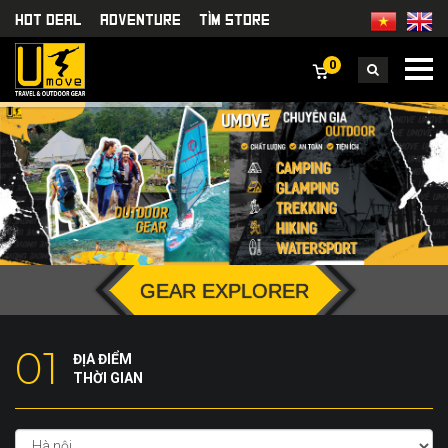
HOT DEAL
Adventure
TÌm Store
0
GEAR EXPLORER
01
ĐỊA ĐIỂM
THỜI GIAN