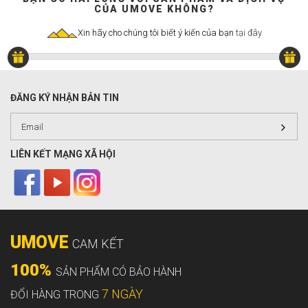
CỦA UMOVE KHÔNG?
Xin hãy cho chúng tôi biết ý kiến của bạn
tại đây
ĐĂNG KÝ NHẬN BẢN TIN
LIÊN KẾT MẠNG XÃ HỘI
UMOVE
CAM KẾT
100%
SẢN PHẨM CÓ BẢO HÀNH
7 NGÀY
ĐỔI HÀNG TRONG