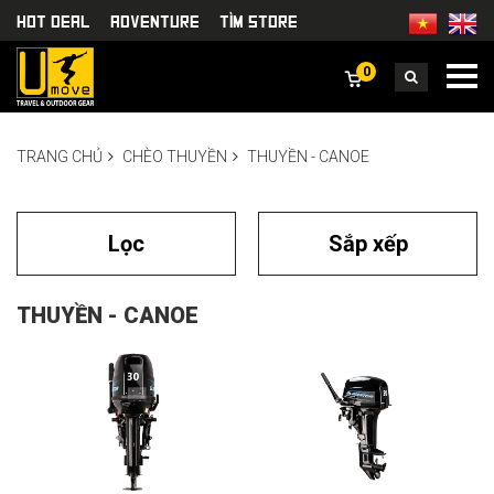
HOT DEAL
Adventure
TÌm Store
0
TRANG CHỦ
CHÈO THUYỀN
THUYỀN - CANOE
Lọc
Sắp xếp
THUYỀN - CANOE