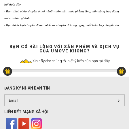
hỏi dưới đây:
- Bạn thích chèo thuyền ở nơi nào? - trên mặt nước phẳng lặng, trên sông hay dòng
nước ở thác ghềnh.
- Bạn thích loại chuyến đi nào nhất — chuyến đi trong ngày, cuối tuần hay chuyến du
ngoạn kéo dài cả tuần?
- Bạn đi bao nhiêu người?
- Bạn muốn mang theo bao nhiêu thiết bị?
BẠN CÓ HÀI LÒNG VỚI SẢN PHẨM VÀ DỊCH VỤ
CỦA UMOVE KHÔNG?
Xin hãy cho chúng tôi biết ý kiến của bạn
tại đây
ĐĂNG KÝ NHẬN BẢN TIN
LIÊN KẾT MẠNG XÃ HỘI
1. Chọn loại Canoe