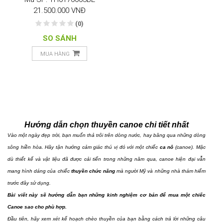
21.500.000 VNĐ
(0)
SO SÁNH
MUA HÀNG
Hướng dẫn chọn thuyền canoe chi tiết nhất
Vào một ngày đẹp trời, bạn muốn thả trôi trên dòng nước, hay băng qua những dòng
sông hiền hòa. Hãy tận hưởng cảm giác thú vị đó với một chiếc
ca nô
(canoe).
Mặc
dù thiết kế và vật liệu đã được cải tiến trong những năm qua, canoe hiện đại vẫn
mang hình dáng của chiếc
thuyền chức năng
mà người Mỹ và những nhà thám hiểm
trước đây sử dụng.
Bài viết này sẽ hướng dẫn bạn những kinh nghiệm cơ bản để mua một chiếc
Canoe sao cho phù hợp.
Đầu tiên, hãy xem xét kế hoạch chèo thuyền của bạn bằng cách trả lời những câu