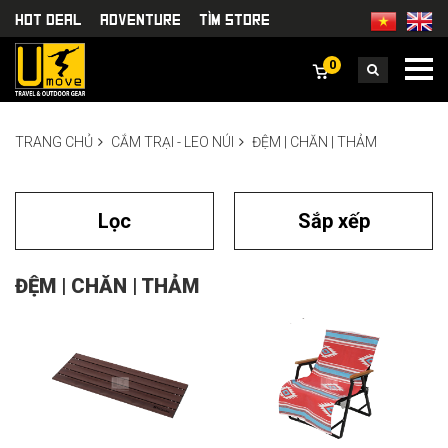
HOT DEAL
Adventure
TÌm Store
0
TRANG CHỦ
CẮM TRẠI - LEO NÚI
ĐỆM | CHĂN | THẢM
Lọc
Sắp xếp
ĐỆM | CHĂN | THẢM