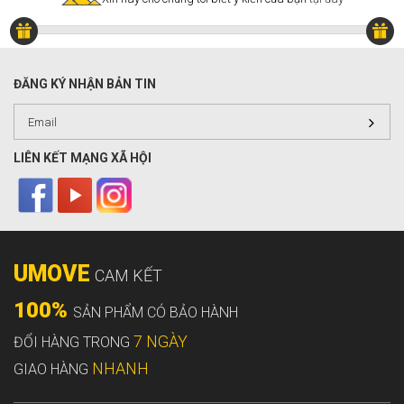
ĐĂNG KÝ NHẬN BẢN TIN
LIÊN KẾT MẠNG XÃ HỘI
UMOVE
CAM KẾT
100%
SẢN PHẨM CÓ BẢO HÀNH
7 NGÀY
ĐỔI HÀNG TRONG
NHANH
GIAO HÀNG