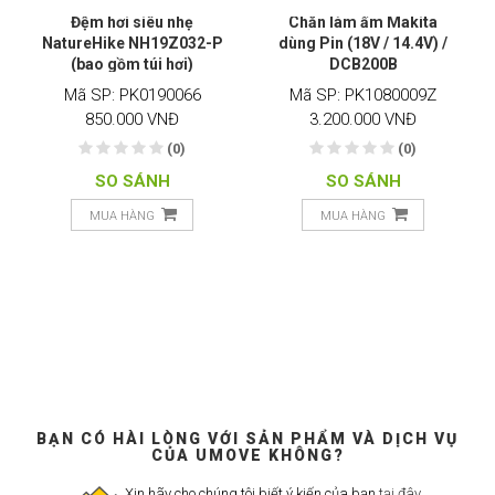
Đệm hơi siêu nhẹ
Chăn làm ấm Makita
NatureHike NH19Z032-P
dùng Pin (18V / 14.4V) /
(bao gồm túi hơi)
DCB200B
Mã SP: PK0190066
Mã SP: PK1080009Z
850.000 VNĐ
3.200.000 VNĐ
(0)
(0)
SO SÁNH
SO SÁNH
MUA HÀNG
MUA HÀNG
BẠN CÓ HÀI LÒNG VỚI SẢN PHẨM VÀ DỊCH VỤ
CỦA UMOVE KHÔNG?
Xin hãy cho chúng tôi biết ý kiến của bạn
tại đây