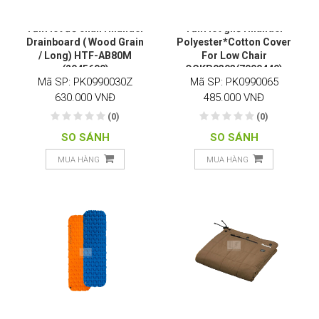
Tấm lót để chân Hilander
Tấm lót ghế Hilander
Drainboard ( Wood Grain
Polyester*Cotton Cover
/ Long) HTF-AB80M
For Low Chair
(2945600)
QCKP0303(7000449)
Mã SP: PK0990030Z
Mã SP: PK0990065
630.000 VNĐ
485.000 VNĐ
(0)
(0)
SO SÁNH
SO SÁNH
MUA HÀNG
MUA HÀNG