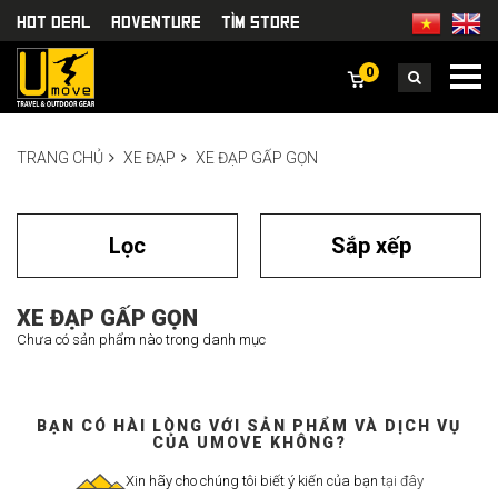
HOT DEAL
Adventure
TÌm Store
0
TRANG CHỦ
XE ĐẠP
XE ĐẠP GẤP GỌN
Lọc
Sắp xếp
XE ĐẠP GẤP GỌN
Chưa có sản phẩm nào trong danh mục
BẠN CÓ HÀI LÒNG VỚI SẢN PHẨM VÀ DỊCH VỤ
CỦA UMOVE KHÔNG?
Xin hãy cho chúng tôi biết ý kiến của bạn
tại đây