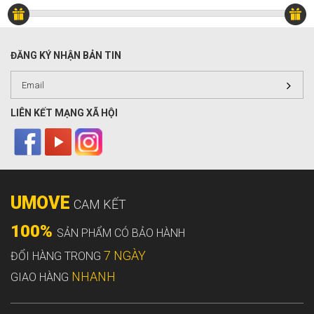
ĐĂNG KÝ NHẬN BẢN TIN
LIÊN KẾT MẠNG XÃ HỘI
UMOVE
CAM KẾT
100%
SẢN PHẨM CÓ BẢO HÀNH
7 NGÀY
ĐỔI HÀNG TRONG
NHANH
GIAO HÀNG