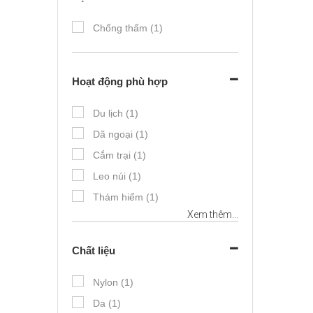
Chống thấm (1)
Hoạt động phù hợp
Du lịch (1)
Dã ngoại (1)
Cắm trại (1)
Leo núi (1)
Thám hiểm (1)
Xem thêm...
Phượt (1)
Thể thao nước (1)
Chất liệu
Đa hoạt động (1)
Câu cá (1)
Nylon (1)
Da (1)