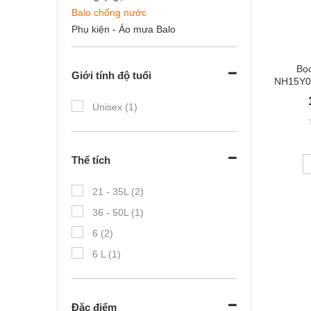
Balo chống nước
Phụ kiện - Áo mưa Balo
Bọc
Giới tính độ tuổi
NH15Y00
35cm X
Unisex (1)
Thể tích
21 - 35L (2)
36 - 50L (1)
6 (2)
6 L (1)
Đặc điểm