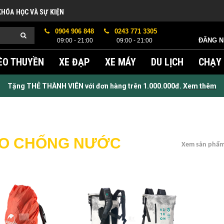
KHÓA HỌC VÀ SỰ KIỆN
0904 906 848
0243 771 3305
ĐĂNG 
09:00 - 21:00
09:00 - 21:00
ÈO THUYỀN
XE ĐẠP
XE MÁY
DU LỊCH
CHẠY
Tặng THẺ THÀNH VIÊN với đơn hàng trên 1.000.000đ.
Xem thêm
O CHỐNG NƯỚC
Xem sản phẩm