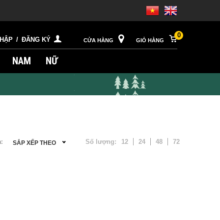
0
NHẬP
/
ĐĂNG KÝ
CỬA HÀNG
GIỎ HÀNG
NAM
NỮ
Số lượng:
12
24
48
72
:
SẮP XẾP THEO