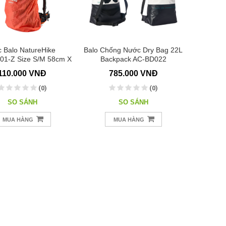
 Balo NatureHike
Balo Chống Nước Dry Bag 22L
1-Z Size S/M 58cm X
Backpack AC-BD022
 14cm (20-30L)/ Màu
110.000 VNĐ
785.000 VNĐ
Cam
(0)
(0)
SO SÁNH
SO SÁNH
MUA HÀNG
MUA HÀNG