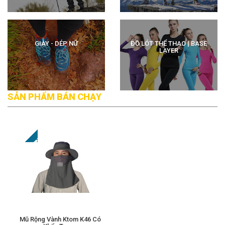
GIÀY - DÉP NỮ
ĐỒ LÓT THỂ THAO | BASE
LAYER
SẢN PHẨM BÁN CHẠY
ĐỒ ĐI BIỂN - ĐỒ BƠI Nữ
VÁY - ĐẦM
PHỤ KIỆN NỮ KHÁC
MŨ - KHĂN
Mũ Rộng Vành Ktom K46 Có