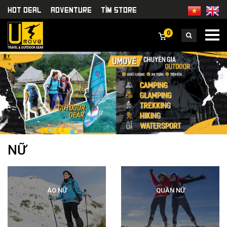
HOT DEAL
Adventure
TÌm Store
0
NỮ
ÁO NỮ
QUẦN NỮ