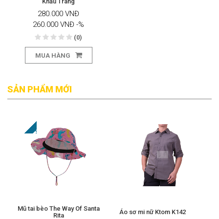
Khẩu Trang
280.000 VNĐ
260.000 VNĐ
-%
(0)
MUA HÀNG
GĂNG TAY - TẤT TAY
SẢN PHẨM MỚI
Mũ tai bèo The Way Of Santa
Áo sơ mi nữ Ktom K142
Rita