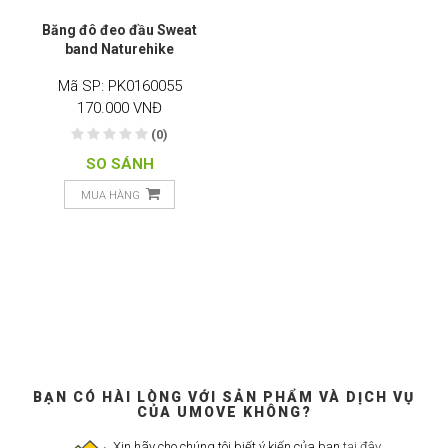
Băng đô đeo đầu Sweat
band Naturehike
Mã SP: PK0160055
170.000 VNĐ
(0)
SO SÁNH
MUA HÀNG
BẠN CÓ HÀI LÒNG VỚI SẢN PHẨM VÀ DỊCH VỤ
CỦA UMOVE KHÔNG?
Xin hãy cho chúng tôi biết ý kiến của bạn
tại đây