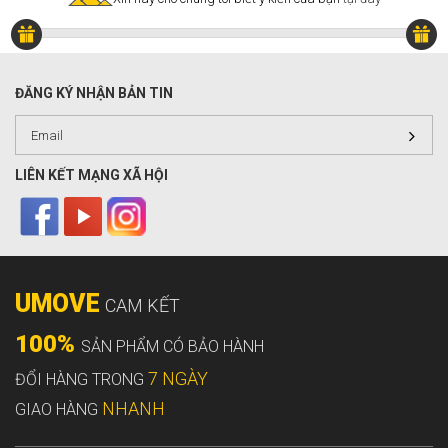
ĐĂNG KÝ NHẬN BẢN TIN
LIÊN KẾT MẠNG XÃ HỘI
UMOVE
CAM KẾT
100%
SẢN PHẨM CÓ BẢO HÀNH
7 NGÀY
ĐỔI HÀNG TRONG
NHANH
GIAO HÀNG