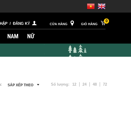
0
NHẬP
/
ĐĂNG KÝ
CỬA HÀNG
GIỎ HÀNG
NAM
NỮ
Số lượng:
12
24
48
72
:
SẮP XẾP THEO