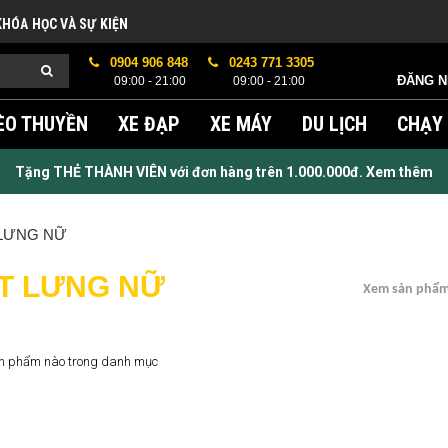
KHÓA HỌC VÀ SỰ KIỆN
0904 906 848
0243 771 3305
ĐĂNG 
09:00 - 21:00
09:00 - 21:00
ÈO THUYỀN
XE ĐẠP
XE MÁY
DU LỊCH
CHẠY
Tặng THẺ THÀNH VIÊN với đơn hàng trên 1.000.000đ.
Xem thêm
LƯNG NỮ
T LƯNG NỮ
Xem sản phẩm
n phẩm nào trong danh mục