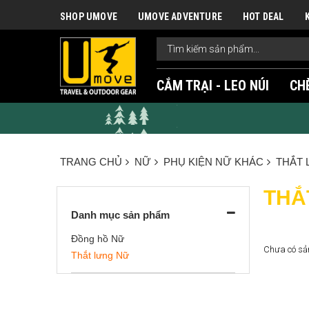
SHOP UMOVE
UMOVE ADVENTURE
HOT DEAL
CẮM TRẠI - LEO NÚI
CH
TRANG CHỦ
NỮ
PHỤ KIỆN NỮ KHÁC
THẮT 
THẮ
Danh mục sản phẩm
Đồng hồ Nữ
Chưa có sả
Thắt lưng Nữ