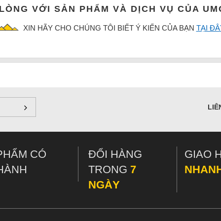
 LÒNG VỚI SẢN PHẨM VÀ DỊCH VỤ CỦA U
XIN HÃY CHO CHÚNG TÔI BIẾT Ý KIẾN CỦA BẠN
TẠI ĐÂ
LIÊ
PHẨM CÓ
ĐỔI HÀNG
GIAO 
HÀNH
TRONG
7
NHAN
NGÀY