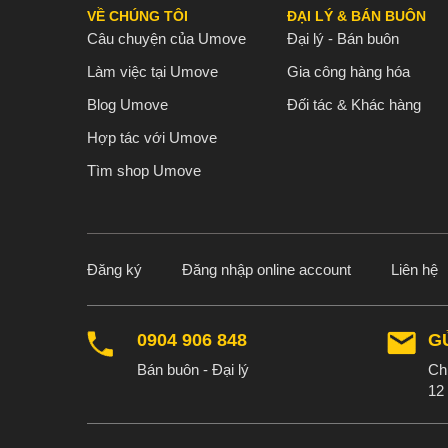
VỀ CHÚNG TÔI
ĐẠI LÝ & BÁN BUÔN
Câu chuyện của Umove
Đại lý - Bán buôn
Làm việc tại Umove
Gia công hàng hóa
Blog Umove
Đối tác & Khác hàng
Hợp tác với Umove
Tìm shop Umove
Đăng ký
Đăng nhập online account
Liên hệ
0904 906 848
G
Bán buôn - Đại lý
Chú
12 