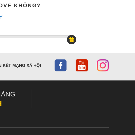
MOVE KHÔNG?
Y
N KẾT MẠNG XÃ HỘI
HÀNG
H