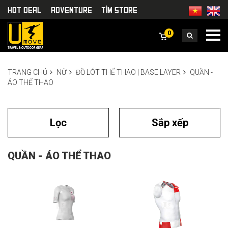
HOT DEAL
Adventure
TÌm Store
0
TRANG CHỦ
NỮ
ĐỒ LÓT THỂ THAO | BASE LAYER
QUẦN -
ÁO THỂ THAO
Lọc
Sắp xếp
QUẦN - ÁO THỂ THAO