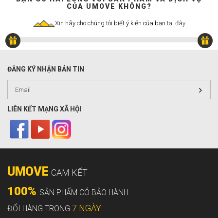
CỦA UMOVE KHÔNG?
Xin hãy cho chúng tôi biết ý kiến của bạn
tại đây
ĐĂNG KÝ NHẬN BẢN TIN
LIÊN KẾT MẠNG XÃ HỘI
UMOVE
CAM KẾT
100%
SẢN PHẨM CÓ BẢO HÀNH
7 NGÀY
ĐỔI HÀNG TRONG