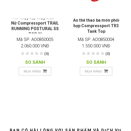
Áo chạy bộ, chạy trail -
Áo thể thao ba môn phối
Nữ Compressport TRAIL
hợp Compressport TR3
RUNNING POSTURAL SS
Tank Top
TOP W
Mã SP: AO0850005
Mã SP: AO0850004
2.060.000 VNĐ
1.550.000 VNĐ
(0)
(0)
SO SÁNH
SO SÁNH
MUA HÀNG
MUA HÀNG
BẠN CÓ HÀI LÒNG VỚI SẢN PHẨM VÀ DỊCH VỤ