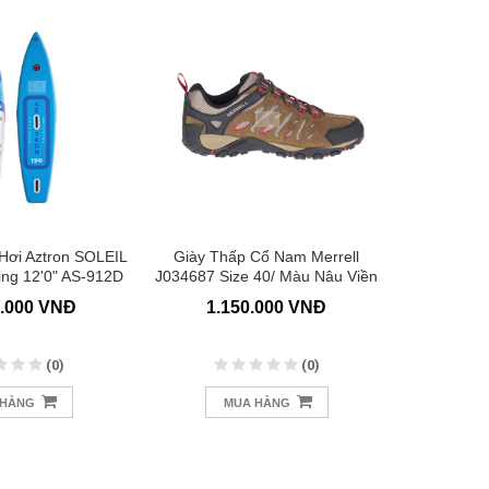
ơi Aztron SOLEIL
Giày Thấp Cổ Nam Merrell
ÁO P
ng 12'0" AS-912D
J034687 Size 40/ Màu Nâu Viền
Đỏ
0.000 VNĐ
1.150.000 VNĐ
1.
(0)
(0)
 HÀNG
MUA HÀNG
M