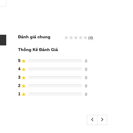
Đánh giá chung
(0)
Thống Kê Đánh Giá
5
0
80%
Complete
4
0
60%
(danger)
Complete
3
0
40%
(danger)
Complete
2
0
20%
(danger)
Complete
1
0
0%
(danger)
Complete
(danger)