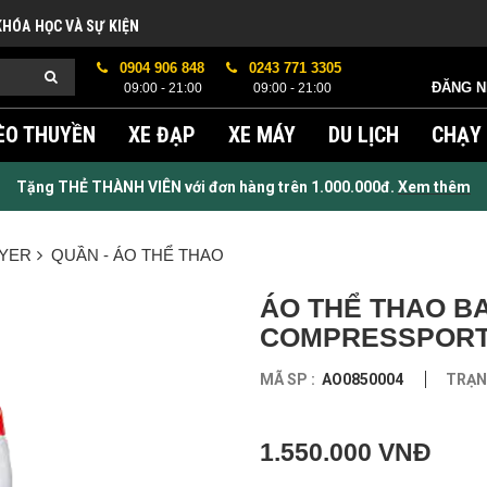
KHÓA HỌC VÀ SỰ KIỆN
0904 906 848
0243 771 3305
ĐĂNG 
09:00 - 21:00
09:00 - 21:00
ÈO THUYỀN
XE ĐẠP
XE MÁY
DU LỊCH
CHẠY
Tặng THẺ THÀNH VIÊN với đơn hàng trên 1.000.000đ.
Xem thêm
AYER
QUẦN - ÁO THỂ THAO
ÁO THỂ THAO B
COMPRESSPORT 
MÃ SP :
AO0850004
TRẠNG
1.550.000 VNĐ