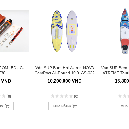
ROMLED - C-
Ván SUP Bơm Hơi Aztron NOVA
Ván SUP Bơm H
T30
ComPact All-Round 10'0" AS-022
XTREME Touri
0 VNĐ
10.200.000 VNĐ
15.80
(0)
(0)
NG
MUA HÀNG
MUA