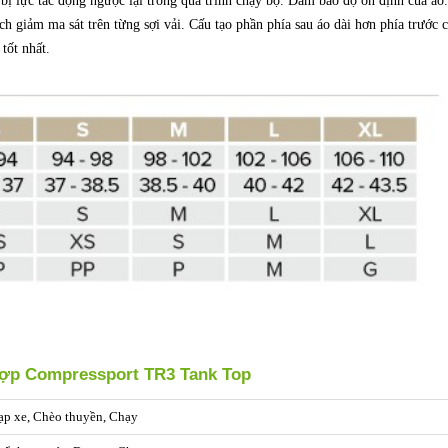
ị lực tác động ngược lại trong quá trình chạy bộ. Đảm bảo độ ổn định của áo.
ch giảm ma sát trên từng sợi vải. Cấu tạo phần phía sau áo dài hơn phía trước 
tốt nhất.
 hợp Compressport TR3 Tank Top
ạp xe, Chèo thuyền, Chạy