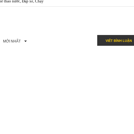
hể thao nước, Đạp xe, Chạy
VIẾT BÌNH LUẬN
MỚI NHẤT