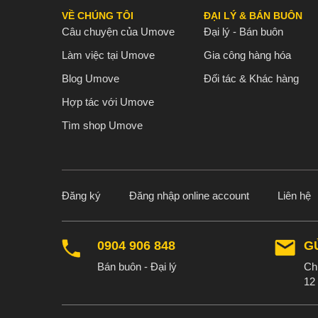
VỀ CHÚNG TÔI
ĐẠI LÝ & BÁN BUÔN
Câu chuyện của Umove
Đại lý - Bán buôn
Làm việc tại Umove
Gia công hàng hóa
Blog Umove
Đối tác & Khác hàng
Hợp tác với Umove
Tìm shop Umove
Đăng ký
Đăng nhập online account
Liên hệ
0904 906 848
G
Bán buôn - Đại lý
Chú
12 