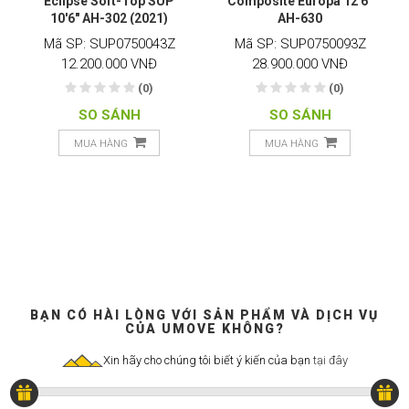
Eclipse Soft-Top SUP
Composite Europa 12'6"
10'6" AH-302 (2021)
AH-630
Mã SP: SUP0750043Z
Mã SP: SUP0750093Z
12.200.000 VNĐ
28.900.000 VNĐ
(0)
(0)
SO SÁNH
SO SÁNH
MUA HÀNG
MUA HÀNG
BẠN CÓ HÀI LÒNG VỚI SẢN PHẨM VÀ DỊCH VỤ
CỦA UMOVE KHÔNG?
Xin hãy cho chúng tôi biết ý kiến của bạn
tại đây