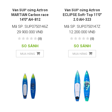
Ván SUP cứng Aztron
Ván SUP cứng Aztron
MARTIAN Carbon race
ECLIPSE Soft-Top 11'0"
14'0" AH-812
2.0 AH-323
Mã SP: SUP0750146Z
Mã SP: SUP0750147Z
29.900.000 VNĐ
12.200.000 VNĐ
(0)
(0)
SO SÁNH
SO SÁNH
MUA HÀNG
MUA HÀNG