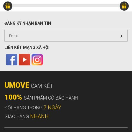
ĐĂNG KÝ NHẬN BẢN TIN
LIÊN KẾT MẠNG XÃ HỘI
UMOVE
CAM KẾT
100%
SẢN PHẨM CÓ BẢO HÀNH
7 NGÀY
ĐỔI HÀNG TRONG
NHANH
GIAO HÀNG