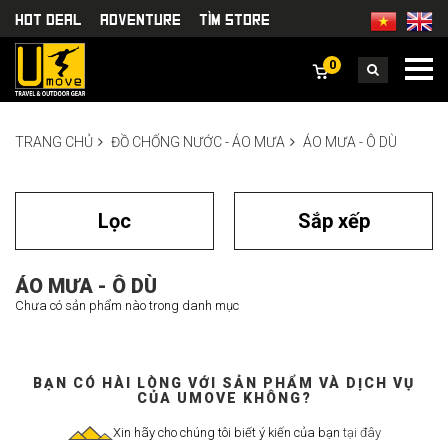
HOT DEAL
Adventure
TÌm Store
0
TRANG CHỦ
ĐỒ CHỐNG NƯỚC - ÁO MƯA
ÁO MƯA - Ô DÙ
Lọc
Sắp xếp
ÁO MƯA - Ô DÙ
Chưa có sản phẩm nào trong danh mục
BẠN CÓ HÀI LÒNG VỚI SẢN PHẨM VÀ DỊCH VỤ
CỦA UMOVE KHÔNG?
Xin hãy cho chúng tôi biết ý kiến của bạn
tại đây