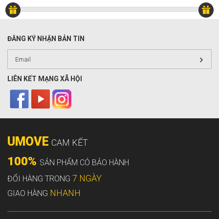
ĐĂNG KÝ NHẬN BẢN TIN
LIÊN KẾT MẠNG XÃ HỘI
UMOVE
CAM KẾT
100%
SẢN PHẨM CÓ BẢO HÀNH
7 NGÀY
ĐỔI HÀNG TRONG
NHANH
GIAO HÀNG