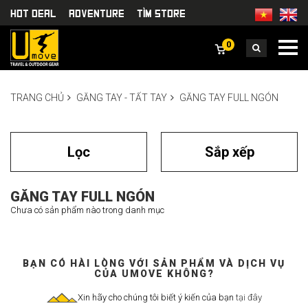
HOT DEAL
Adventure
TÌm Store
0
TRANG CHỦ
GĂNG TAY - TẤT TAY
GĂNG TAY FULL NGÓN
Lọc
Sắp xếp
GĂNG TAY FULL NGÓN
Chưa có sản phẩm nào trong danh mục
BẠN CÓ HÀI LÒNG VỚI SẢN PHẨM VÀ DỊCH VỤ
CỦA UMOVE KHÔNG?
Xin hãy cho chúng tôi biết ý kiến của bạn
tại đây