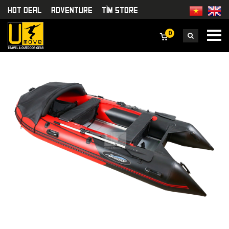
HOT DEAL
Adventure
TÌm Store
0