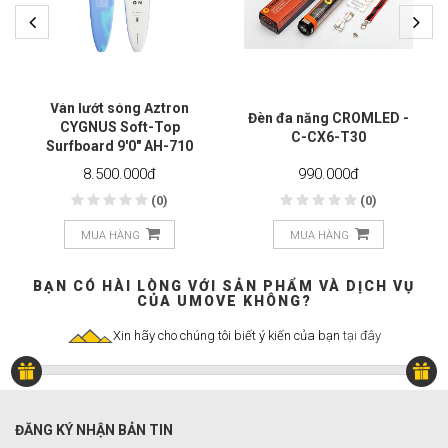
Ván lướt sóng Aztron
Đèn đa năng CROMLED -
CYGNUS Soft-Top
C-CX6-T30
Surfboard 9'0" AH-710
8.500.000
đ
990.000
đ
(0)
(0)
MUA HÀNG
MUA HÀNG
BẠN CÓ HÀI LÒNG VỚI SẢN PHẨM VÀ DỊCH VỤ
CỦA UMOVE KHÔNG?
Xin hãy cho chúng tôi biết ý kiến của bạn
tại đây
ĐĂNG KÝ NHẬN BẢN TIN