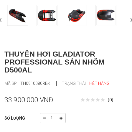
THUYỀN HƠI GLADIATOR
PROFESSIONAL SÀN NHÔM
D500AL
MÃ SP :
TH0910080RBK
TRẠNG THÁI :
HẾT HÀNG
33.900.000 VNĐ
(0)
SỐ LƯỢNG