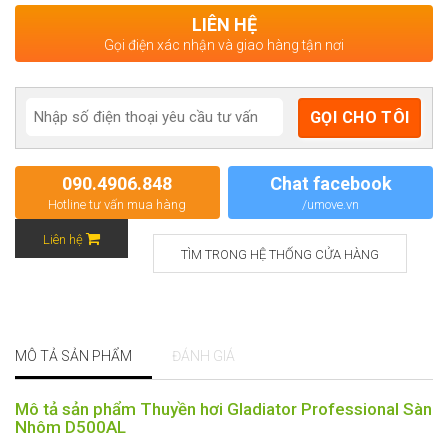
LIÊN HỆ
Gọi điện xác nhận và giao hàng tận nơi
090.4906.848
Chat facebook
Hotline tư vấn mua hàng
/umove.vn
Liên hệ
TÌM TRONG HỆ THỐNG CỬA HÀNG
MÔ TẢ SẢN PHẨM
ĐÁNH GIÁ
Mô tả sản phẩm Thuyền hơi Gladiator Professional Sàn
Nhôm D500AL