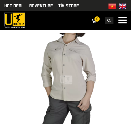
HOT DEAL
Adventure
TÌm Store
0