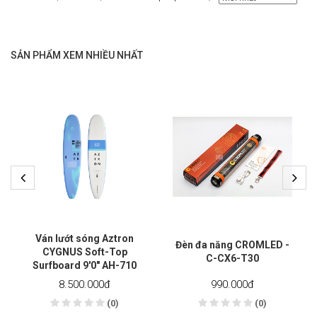
SẢN PHẨM XEM NHIỀU NHẤT
Ván lướt sóng Aztron
Đèn đa năng CROMLED -
CYGNUS Soft-Top
C-CX6-T30
Surfboard 9'0" AH-710
8.500.000
đ
990.000
đ
(0)
(0)