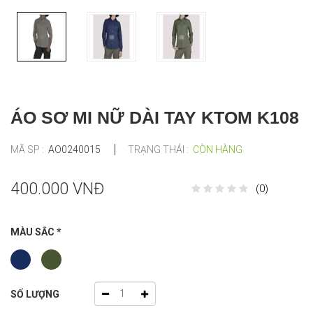
ÁO SƠ MI NỮ DÀI TAY KTOM K108
MÃ SP :
AO0240015
TRẠNG THÁI :
CÒN HÀNG
400.000 VNĐ
(0)
MÀU SẮC
*
SỐ LƯỢNG