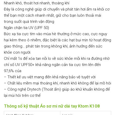
Nhanh khô, thoát hơi nhanh, thoáng khí
Đây là công nghệ giúp di chuyển và phát tán hơi ẩm ra khỏi cơ
thể bạn một cách nhanh nhất, giữ cho bạn luôn thoải mái
trong suốt quá trình vận động
Ngăn chặn tia UV (UPF 50)
Bức xạ tia cực tím vào mùa hè thường ở mức cao, cực nguy
hại kèm theo ô nhiễm, đặc biệt là các hạt bụi mịn từ hoạt động
giao thông… phát tán trong không khí, ảnh hưởng đến sức
khỏe con người.
Chỉ mất 1s để xóa tan nỗi lo về sức khỏe mỗi khi ra đường nhờ
chỉ số UV UPF50+ khả năng ngăn cản tia cực tím lên đến
97,6% của
– Thiết kế ưu việt mang đến khả năng bảo vệ tuyệt vời
– Chất liệu mềm mại thoáng khí, nhanh khô không để lại mồ hôi
– Công nghệ Drytech (Thoát ẩm) giúp áo khử khuẩn không để
lại mùi hôi trên cơ thể
Thông số kỹ thuật Áo sơ mi nữ dài tay Ktom K108