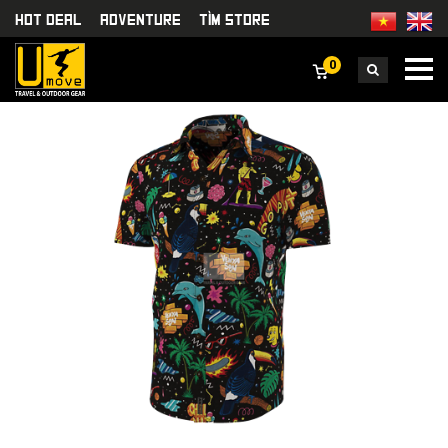
HOT DEAL
Adventure
TÌm Store
0