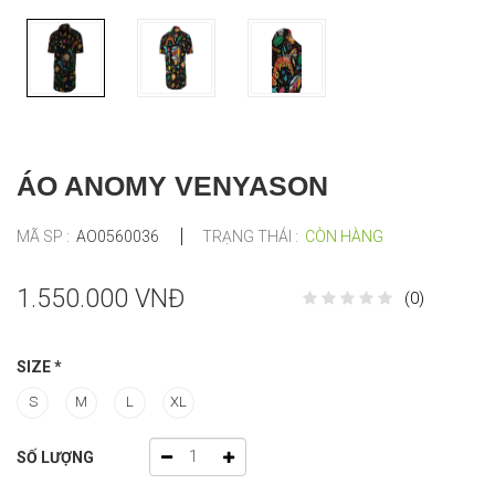
ÁO ANOMY VENYASON
MÃ SP :
AO0560036
TRẠNG THÁI :
CÒN HÀNG
1.550.000 VNĐ
(0)
SIZE
*
S
M
L
XL
SỐ LƯỢNG