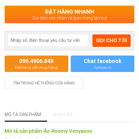
ĐẶT HÀNG NHANH
Gọi điện xác nhận và giao hàng tận nơi
090.4906.848
Chat facebook
Hotline tư vấn mua hàng
/umove.vn
TÌM TRONG HỆ THỐNG CỬA HÀNG
MÔ TẢ SẢN PHẨM
ĐÁNH GIÁ
Mô tả sản phẩm Áo Anomy Venyason