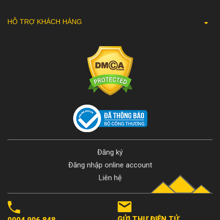
HỖ TRỢ KHÁCH HÀNG
Đăng ký
Đăng nhập online account
Liên hệ
GỬI THƯ ĐIỆN TỬ
0904 906 848