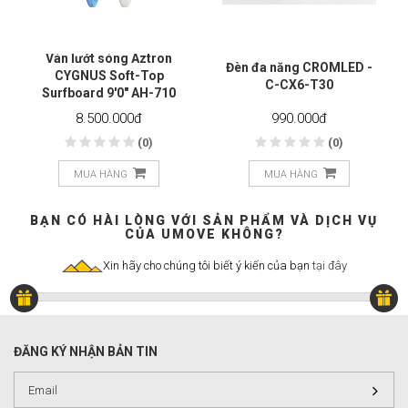
Ván lướt sóng Aztron
Đèn đa năng CROMLED -
CYGNUS Soft-Top
C-CX6-T30
Surfboard 9'0" AH-710
8.500.000
đ
990.000
đ
(0)
(0)
MUA HÀNG
MUA HÀNG
BẠN CÓ HÀI LÒNG VỚI SẢN PHẨM VÀ DỊCH VỤ
CỦA UMOVE KHÔNG?
Xin hãy cho chúng tôi biết ý kiến của bạn
tại đây
ĐĂNG KÝ NHẬN BẢN TIN