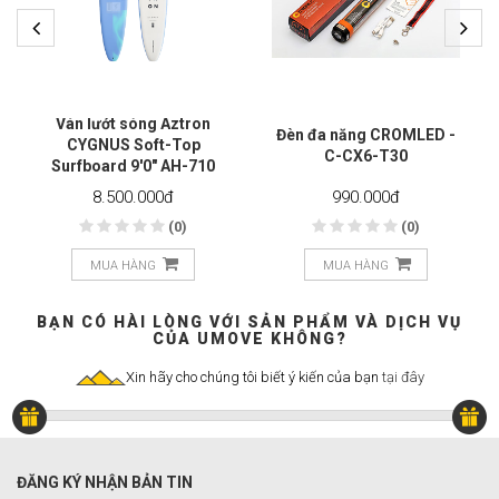
Ván lướt sóng Aztron
Đèn đa năng CROMLED -
CYGNUS Soft-Top
C-CX6-T30
Surfboard 9'0" AH-710
8.500.000
đ
990.000
đ
(0)
(0)
MUA HÀNG
MUA HÀNG
BẠN CÓ HÀI LÒNG VỚI SẢN PHẨM VÀ DỊCH VỤ
CỦA UMOVE KHÔNG?
Xin hãy cho chúng tôi biết ý kiến của bạn
tại đây
ĐĂNG KÝ NHẬN BẢN TIN