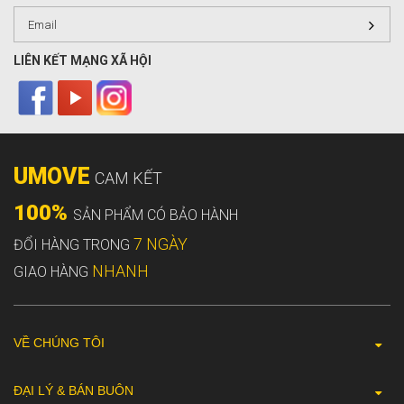
LIÊN KẾT MẠNG XÃ HỘI
UMOVE
CAM KẾT
100%
SẢN PHẨM CÓ BẢO HÀNH
7 NGÀY
ĐỔI HÀNG TRONG
NHANH
GIAO HÀNG
VỀ CHÚNG TÔI
ĐẠI LÝ & BÁN BUÔN