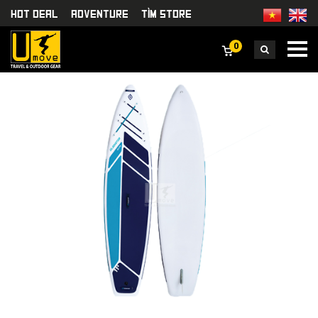
HOT DEAL
Adventure
TÌm Store
0