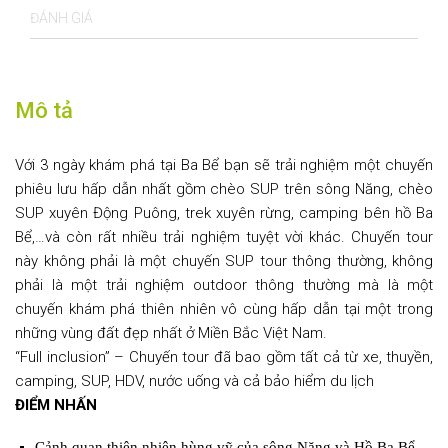
ĐÁNH GIÁ
Mô tả
Với 3 ngày khám phá tại Ba Bể bạn sẽ trải nghiệm một chuyến
phiêu lưu hấp dẫn nhất gồm chèo SUP trên sông Năng, chèo
SUP xuyên Động Puông, trek xuyên rừng, camping bên hồ Ba
Bể,…và còn rất nhiều trải nghiệm tuyệt vời khác. Chuyến tour
này không phải là một chuyến SUP tour thông thường, không
phải là một trải nghiệm outdoor thông thường mà là một
chuyến khám phá thiên nhiên vô cùng hấp dẫn tại một trong
những vùng đất đẹp nhất ở Miền Bắc Việt Nam.
“Full inclusion” – Chuyến tour đã bao gồm tất cả từ xe, thuyền,
camping, SUP, HDV, nước uống và cả bảo hiểm du lịch
ĐIỂM NHẤN
Cảnh quan thiên nhiên hùng vỹ của sông Năng và Hồ Ba Bể