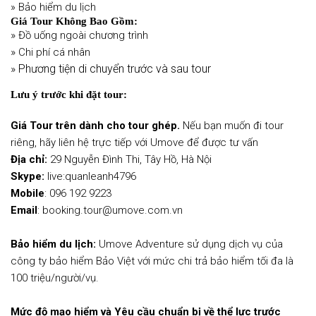
» Bảo hiểm du lịch
Giá Tour Không Bao Gồm:
»
Đồ uống ngoài chương trình
»
Chi phí cá nhân
» Phương tiện di chuyển trước và sau tour
Lưu ý trước khi đặt tour:
Giá Tour trên dành cho tour ghép.
Nếu bạn muốn đi tour
riêng, hãy liên hệ trực tiếp với Umove để được tư vấn
Địa chỉ:
29 Nguyễn Đình Thi, Tây Hồ, Hà Nội
Skype:
live:quanleanh4796
Mobile
: 096 192 9223
Email
: booking.tour@umove.com.vn
Bảo hiểm du lịch:
Umove Adventure sử dụng dịch vụ của
công ty bảo hiểm Bảo Việt với mức chi trả bảo hiểm tối đa là
100 triệu/người/vụ.
Mức độ mạo hiểm và Yêu cầu chuẩn bị về thể lực trước