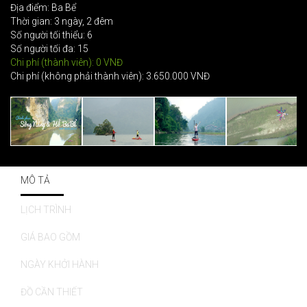
Địa điểm: Ba Bể
Thời gian: 3 ngày, 2 đêm
Số người tối thiểu: 6
Số người tối đa: 15
Chi phí (thành viên): 0 VNĐ
Chi phí (không phải thành viên): 3.650.000 VNĐ
MÔ TẢ
LỊCH TRÌNH
GIÁ BAO GỒM
NGÀY KHỞI HÀNH
ĐỒ CẦN THIẾT