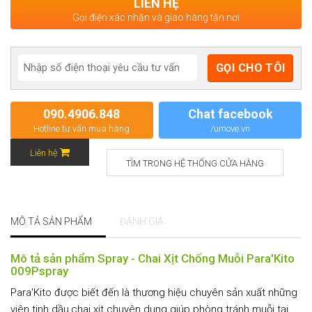
LIÊN HỆ
Gọi điện xác nhận và giao hàng tận nơi
090.4906.848
Chat facebook
Hotline tư vấn mua hàng
/umove.vn
Liên hệ
TÌM TRONG HỆ THỐNG CỬA HÀNG
MÔ TẢ SẢN PHẨM
ĐÁNH GIÁ
Mô tả sản phẩm Spray - Chai Xịt Chống Muỗi Para'Kito
009Pspray
Para'Kito được biết đến là thương hiệu chuyên sản xuất những
viên tinh dầu,chai xịt chuyên dụng giúp phòng tránh muỗi tại