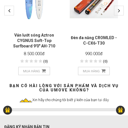
Ván lướt sóng Aztron
Đèn đa năng CROMLED -
CYGNUS Soft-Top
C-CX6-T30
Surfboard 9'0" AH-710
8.500.000
đ
990.000
đ
(0)
(0)
MUA HÀNG
MUA HÀNG
BẠN CÓ HÀI LÒNG VỚI SẢN PHẨM VÀ DỊCH VỤ
CỦA UMOVE KHÔNG?
Xin hãy cho chúng tôi biết ý kiến của bạn
tại đây
ĐĂNG KÝ NHẬN BẢN TIN