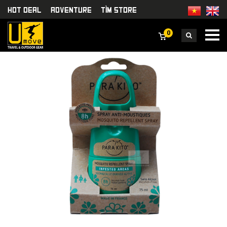
HOT DEAL
Adventure
TÌm Store
0