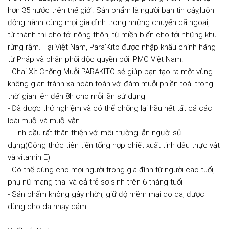
hơn 35 nước trên thế giới. Sản phẩm là người bạn tin cậy,luôn
đồng hành cùng mọi gia đình trong những chuyến dã ngoại,…
từ thành thị cho tới nông thôn, từ miền biển cho tới những khu
rừng rậm. Tại Việt Nam, Para’Kito được nhập khẩu chính hãng
từ Pháp và phân phối độc quyền bởi IPMC Việt Nam.
- Chai Xịt Chống Muỗi PARAKITO sẻ giúp bạn tạo ra một vùng
không gian tránh xa hoàn toàn với đám muỗi phiền toái trong
thời gian lên đến 8h cho mỗi lần sử dụng
- Đã được thử nghiệm và có thể chống lại hầu hết tất cả các
loài muỗi và muỗi vằn
- Tinh dầu rất thân thiện với môi trường lẫn người sử
dụng(Công thức tiên tiến tổng hợp chiết xuất tinh dầu thực vật
và vitamin E)
- Có thể dùng cho mọi người trong gia đình từ người cao tuổi,
phụ nữ mang thai và cả trẻ sơ sinh trên 6 tháng tuổi
- Sản phẩm không gây nhờn, giữ độ mềm mại do da, được
dùng cho da nhạy cảm