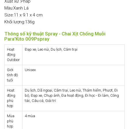
Xuất xứ :Pháp
Màu:Xanh Lá
Size:11 x 9.1 x 4 cm
Khối lượng:136g
Thông số kỹ thuật Spray - Chai Xịt Chống Muỗi
Para'Kito 009Pspray
Hoạt
Đạp xe, Leo núi, Du lịch, Cắm trại
động
Outdoor
Giới
Unisex
tính độ
tuổi
Hoạt
Du lịch, Dã ngoại, Cắm trại, Leo núi, Thám hiểm, Phượt, Đi
động
bộ, Đạp xe, Chụp ảnh, Đa hoạt động, Đi học - Đi làm, Công
phù
tác, Câu cá, Giải trí
hợp
Mùa
4 mùa
phù
hợp