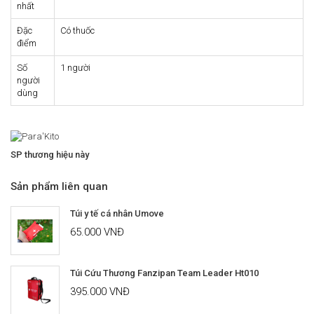
nhất
Đặc
Có thuốc
điểm
Số
1 người
người
dùng
SP thương hiệu này
Sản phẩm liên quan
Túi y tế cá nhân Umove
65.000 VNĐ
Túi Cứu Thương Fanzipan Team Leader Ht010
395.000 VNĐ