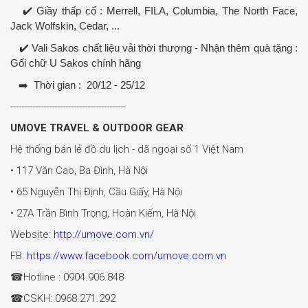
✔️
Giầy thấp cổ : Merrell, FILA, Columbia, The North Face,
Jack Wolfskin, Cedar, ...
✔️
Vali Sakos chất liệu vải thời thượng - Nhận thêm quà tặng :
Gối chữ U Sakos chính hãng
➡️
Thời gian : 20/12 - 25/12
------------------------------------------
UMOVE TRAVEL & OUTDOOR GEAR
Hệ thống bán lẻ đồ du lịch - dã ngoại số 1 Việt Nam
• 117 Văn Cao, Ba Đình, Hà Nội
• 65 Nguyễn Thị Định, Cầu Giấy, Hà Nội
• 27A Trần Bình Trọng, Hoàn Kiếm, Hà Nội
Website:
http://umove.com.vn/
FB:
https://www.facebook.com/umove.com.vn
☎Hotline : 0904.906.848
☎CSKH: 0968.271.292