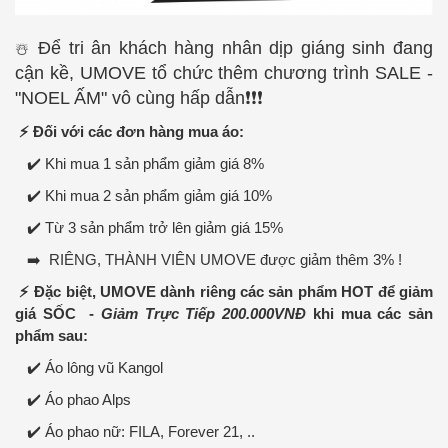
Để tri ân khách hàng nhân dịp giáng sinh đang
☃️
cận kề, UMOVE tổ chức thêm chương trình SALE -
"NOEL ẤM" vô cùng hấp dẫn
❗❗❗
⚡ Đối với các đơn hàng mua áo:
✔️
Khi mua 1 sản phẩm giảm giá 8%
✔️
Khi mua 2 sản phẩm giảm giá 10%
✔️
Từ 3 sản phẩm trở lên giảm giá 15%
➡️
RIÊNG, THÀNH VIÊN UMOVE được giảm thêm 3% !
⚡
Đặc biệt, UMOVE dành riêng các sản phẩm HOT để giảm
giá SỐC -
Giảm Trực Tiếp 200.000VNĐ
khi mua các sản
phẩm sau:
✔️
Áo lông vũ Kangol
✔️
Áo phao Alps
✔️
Áo phao nữ: FILA, Forever 21, ..