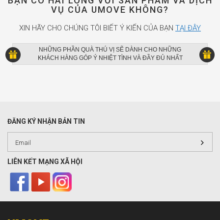
BẠN CÓ HÀI LÒNG VỚI SẢN PHẨM VÀ DỊCH
VỤ CỦA UMOVE KHÔNG?
XIN HÃY CHO CHÚNG TÔI BIẾT Ý KIẾN CỦA BẠN
TẠI ĐÂY
NHỮNG PHẦN QUÀ THÚ VỊ SẼ DÀNH CHO NHỮNG
KHÁCH HÀNG GÓP Ý NHIỆT TÌNH VÀ ĐẦY ĐỦ NHẤT
ĐĂNG KÝ NHẬN BẢN TIN
LIÊN KẾT MẠNG XÃ HỘI