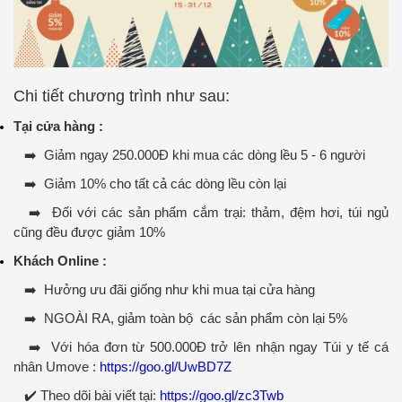
Chi tiết chương trình như sau:
Tại cửa hàng :
➡️ Giảm ngay 250.000Đ khi mua các dòng lều 5 - 6 người
➡️ Giảm 10% cho tất cả các dòng lều còn lại
➡️ Đối với các sản phẩm cắm trại: thảm, đệm hơi, túi ngủ
cũng đều được giảm 10%
Khách Online :
➡️ Hưởng ưu đãi giống như khi mua tại cửa hàng
➡️ NGOÀI RA, giảm toàn bộ các sản phẩm còn lại 5%
➡️
Với hóa đơn từ 500.000Đ trở lên nhận ngay Túi y tế cá
nhân Umove :
https://goo.gl/UwBD7Z
✔️ Theo dõi bài viết tại:
https://goo.gl/zc3Twb