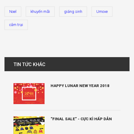
Noel
khuyến mãi
giáng sinh
Umove
cắm trại
TIN TỨC KHÁC
HAPPY LUNAR NEW YEAR 2018
“FINAL SALE” - CỰC KÌ HẤP DẪN