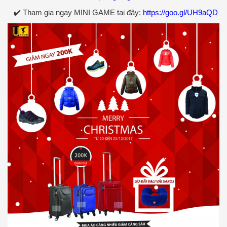
✔️ Tham gia ngay MINI GAME tại đây:
https://goo.gl/UH9aQD