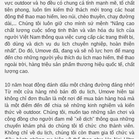
vực outdoor và họ đều có chung cá tính mạnh mẽ, tố chất
tiên phong, luôn tìm kiếm thử thách mới trong các hoạt
động thể thao mạo hiểm, leo núi, chèo thuyền, chạy đường
dài,... Chúng tôi luôn giữ cho mình sứ mệnh “Nâng cao
chất lượng cuộc sống tinh thần và văn hóa du lịch của
người Việt Nam thông qua việc cung cấp các trang thiết bị,
đồ dùng và dịch vụ du lịch chuyên nghiệp, hoàn thiện
nhất”. Do đó, Umove đã, đang và sẽ nỗ lực hơn để mang
đến cho những người yêu thích du lịch mạo hiểm, thể thao
ngoài trời, hàng triệu sản phẩm thương hiệu quốc tế, chất
lượng cao.
10 năm hoạt động đánh dấu một chặng đường đáng nhớ!
Từ một cửa hàng nhỏ bán đồ du lịch, Umove hiện tại
không chỉ đơn thuần là một nơi để mua bán hàng hoá mà
là một điểm đến để chia sẻ những kinh nghiệm và kiến
thức về outdoor. Chúng tôi, muốn tạo những sân chơi và
cộng đồng cho người đam mê "xê dịch" thông qua những
chuyến khám phá do chúng tôi tổ chức cho thành viên.
Không chỉ về du lịch, chúng tôi còn tham gia tổ chức và