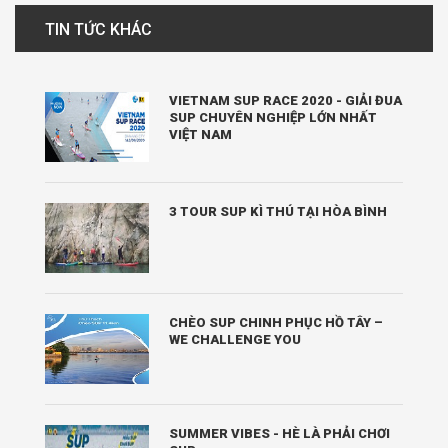
TIN TỨC KHÁC
VIETNAM SUP RACE 2020 - GIẢI ĐUA
SUP CHUYÊN NGHIỆP LỚN NHẤT
VIỆT NAM
3 TOUR SUP KÌ THÚ TẠI HÒA BÌNH
CHÈO SUP CHINH PHỤC HỒ TÂY –
WE CHALLENGE YOU
SUMMER VIBES - HÈ LÀ PHẢI CHƠI