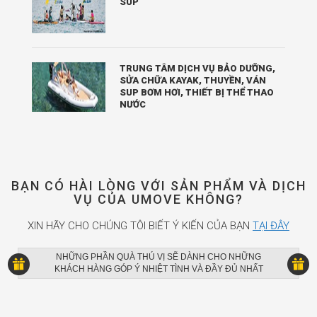
SUP
TRUNG TÂM DỊCH VỤ BẢO DƯỠNG,
SỬA CHỮA KAYAK, THUYỀN, VÁN
SUP BƠM HƠI, THIẾT BỊ THỂ THAO
NƯỚC
BẠN CÓ HÀI LÒNG VỚI SẢN PHẨM VÀ DỊCH
VỤ CỦA UMOVE KHÔNG?
XIN HÃY CHO CHÚNG TÔI BIẾT Ý KIẾN CỦA BẠN
TẠI ĐÂY
NHỮNG PHẦN QUÀ THÚ VỊ SẼ DÀNH CHO NHỮNG
KHÁCH HÀNG GÓP Ý NHIỆT TÌNH VÀ ĐẦY ĐỦ NHẤT