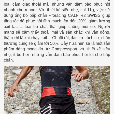
loại cảm giác thoải mái nhưng vẫn đảm bảo phục hồi
nhanh cho runner. Với thiết kế siêu nhẹ, chỉ 11g, việc sử
dụng ống bó bắp chân Proracing CALF R2 SWISS giúp
tăng tốc độ phục hồi tĩnh mạch lên đến 20%, giảm lượng
axit lactic, loại bỏ chất thải giúp chống mỏi cơ. Người
mang sẽ cảm thấy thoải mái và săn chắc khi vận động,
thậm chí là khi chạy trail… Chuột rút, đau cơ, rách cơ, chấn
thương cũng sẽ giảm tới 50%. Đây hứa hẹn sẽ là một sản
phẩm đáng mong đợi từ Compressport, với thiết kế siêu
nhẹ, ít bó hơn những vẫn đảm bảo phục hồi tốt cho bắp
chân.