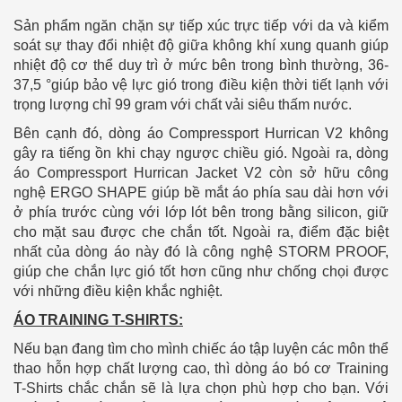
Sản phẩm ngăn chặn sự tiếp xúc trực tiếp với da và kiểm
soát sự thay đổi nhiệt độ giữa không khí xung quanh giúp
nhiệt độ cơ thể duy trì ở mức bên trong bình thường, 36-
37,5 °giúp bảo vệ lực gió trong điều kiện thời tiết lạnh với
trọng lượng chỉ 99 gram với chất vải siêu thấm nước.
Bên cạnh đó, dòng áo Compressport Hurrican V2 không
gây ra tiếng ồn khi chạy ngược chiều gió. Ngoài ra, dòng
áo Compressport Hurrican Jacket V2 còn sở hữu công
nghệ ERGO SHAPE giúp bề mắt áo phía sau dài hơn với
ở phía trước cùng với lớp lót bên trong bằng silicon, giữ
cho mặt sau được che chắn tốt. Ngoài ra, điểm đặc biệt
nhất của dòng áo này đó là công nghệ STORM PROOF,
giúp che chắn lực gió tốt hơn cũng như chống chọi được
với những điều kiện khắc nghiệt.
ÁO TRAINING T-SHIRTS:
Nếu bạn đang tìm cho mình chiếc áo tập luyện các môn thể
thao hỗn hợp chất lượng cao, thì dòng áo bó cơ Training
T-Shirts chắc chắn sẽ là lựa chọn phù hợp cho bạn. Với