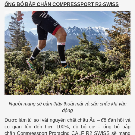
ỐNG BÓ BẮP CHÂN COMPRESSPORT R2-SWISS
Người mang sẽ cảm thấy thoải mái và săn chắc khi vận
động
Được làm từ sợi vải nguyên chất châu Âu – độ đàn hồi và
co giãn lên đến hơn 100%, đồ bó cơ – ống bó bắp
chân Compressport Proracing CALF R2 SWISS sẽ mang