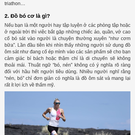
triathon…
2. Đồ bó cơ là gì?
Nếu bạn là một người hay tập luyện ở các phòng tập hoặc
ở ngoài trời thì việc bắt gặp những chiếc áo, quần, vớ cao
cổ bó sát vào người là chuyện thường xuyên “như cơm
bữa”. Lần đầu tiên khi nhìn thấy những người sử dụng đồ
ôm sát như đang cố ép mình vào các sản phẩm sẽ cho bạn
cảm giác bí bách hoặc thậm chí là di chuyển sẽ không
thoải mái. Thuật ngữ “bó, nén” không có ý nghĩa rõ ràng
đối với hầu hết người tiêu dùng. Nhiều người nghĩ rằng
“nén, bó” chỉ đơn giản có nghĩa là đồ ôm sát và mang lại
rất ít lợi ích về thẩm mỹ.