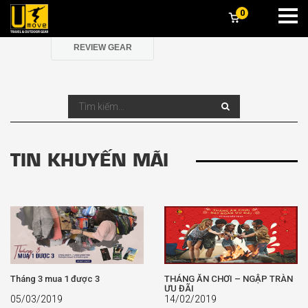
0
TIN KHUYẾN MÃI
TIN HOẠT ĐỘNG
REVIEW GEAR
TIN KHUYẾN MÃI
Tháng 3 mua 1 được 3
THÁNG ĂN CHƠI – NGẬP TRÀN
ƯU ĐÃI
05/03/2019
14/02/2019