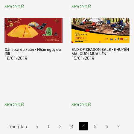
Xem chi tiết
Xem chi tiết
Cắm trại du xuân - Nhận ngay ưu
END OF SEASON SALE - KHUYẾN
đãi
MÃI CUỐI MÙA LÊN...
18/01/2019
15/01/2019
Xem chi tiết
Xem chi tiết
Trang đầu
«
1
2
3
4
5
6
7