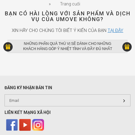
»
Trang cuối
BẠN CÓ HÀI LÒNG VỚI SẢN PHẨM VÀ DỊCH
VỤ CỦA UMOVE KHÔNG?
XIN HÃY CHO CHÚNG TÔI BIẾT Ý KIẾN CỦA BẠN
TẠI ĐÂY
NHỮNG PHẦN QUÀ THÚ VỊ SẼ DÀNH CHO NHỮNG
KHÁCH HÀNG GÓP Ý NHIỆT TÌNH VÀ ĐẦY ĐỦ NHẤT
ĐĂNG KÝ NHẬN BẢN TIN
LIÊN KẾT MẠNG XÃ HỘI