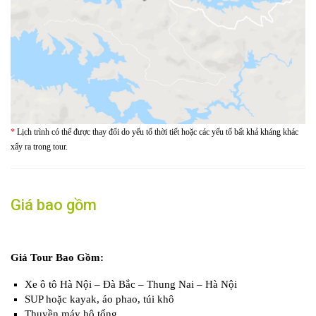
*
Lịch trình có thể được thay đổi do yếu tố thời tiết hoặc các yếu tố bất khả kháng khác
xẩy ra trong tour.
Giá bao gồm
Giá Tour Bao Gồm:
Xe ô tô Hà Nội – Đà Bắc – Thung Nai – Hà Nội
SUP hoặc kayak, áo phao, túi khô
Thuyền máy hộ tống