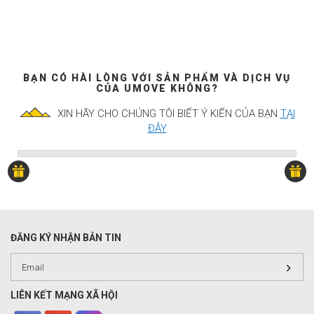
BẠN CÓ HÀI LÒNG VỚI SẢN PHẨM VÀ DỊCH VỤ
CỦA UMOVE KHÔNG?
XIN HÃY CHO CHÚNG TÔI BIẾT Ý KIẾN CỦA BẠN
TẠI
ĐÂY
ĐĂNG KÝ NHẬN BẢN TIN
LIÊN KẾT MẠNG XÃ HỘI