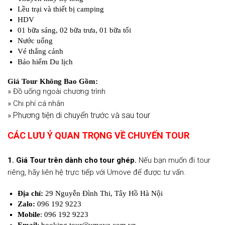
Lều trại và thiết bị camping
HDV
01 bữa sáng, 02 bữa trưa, 01 bữa tối
Nước uống
Vé thắng cảnh
Bảo hiểm Du lịch
Giá Tour Không Bao Gồm:
»
Đồ uống ngoài chương trình
»
Chi phí cá nhân
» Phương tiện di chuyển trước và sau tour
C
ÁC LƯU Ý QUAN TRỌNG VỀ CHUYẾN TOUR
1. Giá Tour trên dành cho tour ghép.
Nếu bạn muốn đi tour
riêng, hãy liên hệ trực tiếp với Umove để được tư vấn.
Địa chỉ:
29 Nguyễn Đình Thi, Tây Hồ Hà Nội
Zalo:
096 192 9223
Mobile
: 096 192 9223
Email
: booking.tour@umove.com.vn