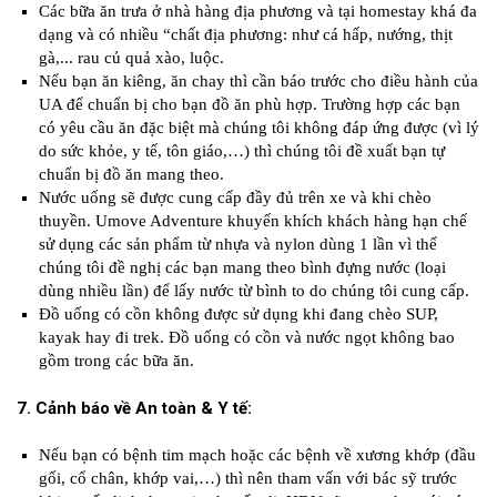
Các bữa ăn trưa ở nhà hàng địa phương và tại homestay khá đa
dạng và có nhiều “chất địa phương: như cá hấp, nướng, thịt
gà,... rau củ quả xào, luộc.
Nếu bạn ăn kiêng, ăn chay thì cần báo trước cho điều hành của
UA để chuẩn bị cho bạn đồ ăn phù hợp. Trường hợp các bạn
có yêu cầu ăn đặc biệt mà chúng tôi không đáp ứng được (vì lý
do sức khỏe, y tế, tôn giáo,…) thì chúng tôi đề xuất bạn tự
chuẩn bị đồ ăn mang theo.
Nước uống sẽ được cung cấp đầy đủ trên xe và khi chèo
thuyền. Umove Adventure khuyến khích khách hàng hạn chế
sử dụng các sản phẩm từ nhựa và nylon dùng 1 lần vì thế
chúng tôi đề nghị các bạn mang theo bình đựng nước (loại
dùng nhiều lần) để lấy nước từ bình to do chúng tôi cung cấp.
Đồ uống có cồn không được sử dụng khi đang chèo SUP,
kayak hay đi trek. Đồ uống có cồn và nước ngọt không bao
gồm trong các bữa ăn.
7. Cảnh báo về An toàn & Y tế:
Nếu bạn có bệnh tim mạch hoặc các bệnh về xương khớp (đầu
gối, cổ chân, khớp vai,…) thì nên tham vấn với bác sỹ trước