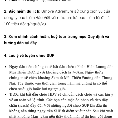
2. Bảo hiểm du lịch:
Umove Adventure sử dụng dịch vụ của
công ty bảo hiểm Bảo Việt với mức chi trả bảo hiểm tối đa là
100 triệu đồng/người/vụ
3. Xem chính sách hoãn, huỷ tour trong mục Quy định và
hướng dẫn
tại đây
4. Lưu ý về tuyến chèo SUP :
Ngày đầu tiên chúng ta sẽ bắt đầu chèo từ bến Hiền Lương đến
Mũi Thiên Đường với khoảng cách là 7-8km. Ngày thứ 2
chúng ta sẽ chèo khoảng 8km từ Mũi Thiên Đường đến Thung
Nai. Tùy thuộc vào thời gian trong năm mà chúng ta có thể
chèo xuôi gió hoặc hơi ngược gió.
Trước khi bắt đầu chèo HDV sẽ chỉ dẫn cách chèo và các lưu ý
về an toàn và lộ trình. Các bạn cần mặc áo phao và đeo dây
chân (leash) đầy đủ. Với những người chèo SUP lần đầu thì
không nên đứng ngay trên SUP từ điểm xuất phát. Sau khi xuất
phát khoảng 1km -2km nếu thấy thoải mái tự tin hơn với dòng