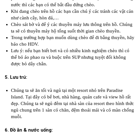
nước thì các bạn có thể bắt đầu đứng chèo.
Khi đang chèo trên hồ các bạn cần chú ý các tránh các vật cản
như cành cây, hòn đá,…
Chèo sát bờ và để ý các thuyền máy lưu thông trên hồ. Chúng
ta sẽ có thuyền máy hộ tống suốt thời gian chèo thuyền.
Trong trường hợp bạn muốn dùng chèo để đi bằng thuyền, hãy
báo cho HDV.
Lưu ý: nếu bạn biết bơi và có nhiều kinh nghiệm chèo thì có
thể bỏ áo phao ra và buộc trên SUP nhưng tuyệt đối không
được bỏ dây chân.
5. Lưu trú:
Chúng ta sẽ ăn tối và ngủ tại một resort nhỏ trên Paradise
Island. Tại đây có bể bơi, nhà hàng, quán cafe và view hồ rất
đẹp. Chúng ta sẽ ngủ đêm tại nhà sàn của resort theo hình thức
ngủ chung trên 1 sàn có chăn, đệm thoải mái và có màn chống
muỗi.
6. Đồ ăn & nước uống: