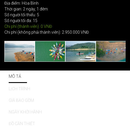
Địa điểm: Hòa Bình
Thời gian: 2 ngày, 1 đêm
Số người tối thiểu: 5
Số người tối đa: 15
Chi phí (thành viên): 0 VNĐ
Chi phí (không phải thành viên): 2.950.000 VNĐ
MÔ TẢ
LỊCH TRÌNH
GIÁ BAO GỒM
NGÀY KHỞI HÀNH
ĐỒ CẦN THIẾT