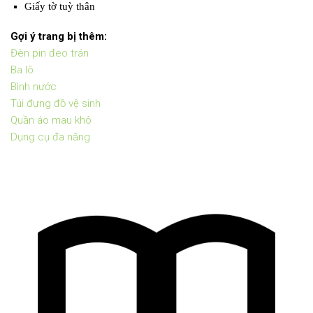
Giấy tờ tuỳ thân
Gợi ý trang bị thêm:
Đèn pin đeo trán
Ba lô
Bình nước
Túi đựng đồ vệ sinh
Quần áo mau khô
Dụng cụ đa năng