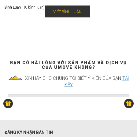
Bình Luận
(0 bình luận)
VIẾT BÌNH LUẬN
BẠN CÓ HÀI LÒNG VỚI SẢN PHẨM VÀ DỊCH VỤ
CỦA UMOVE KHÔNG?
XIN HÃY CHO CHÚNG TÔI BIẾT Ý KIẾN CỦA BẠN
TẠI
ĐÂY
ĐĂNG KÝ NHẬN BẢN TIN