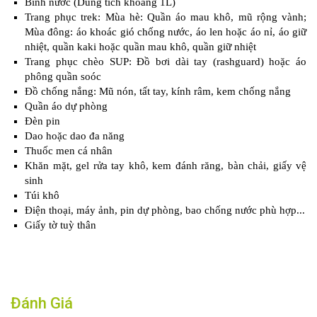
Bình nước (Dung tích khoảng 1L)
Trang phục trek: Mùa hè: Quần áo mau khô, mũ rộng vành;
Mùa đông: áo khoác gió chống nước, áo len hoặc áo nỉ, áo giữ
nhiệt, quần kaki hoặc quần mau khô, quần giữ nhiệt
Trang phục chèo SUP: Đồ bơi dài tay (rashguard) hoặc áo
phông quần soóc
Đồ chống nắng: Mũ nón, tất tay, kính râm, kem chống nắng
Quần áo dự phòng
Đèn pin
Dao hoặc dao đa năng
Thuốc men cá nhân
Khăn mặt, gel rửa tay khô, kem đánh răng, bàn chải, giấy vệ
sinh
Túi khô
Điện thoại, máy ảnh, pin dự phòng, bao chống nước phù hợp...
Giấy tờ tuỳ thân
Đánh Giá