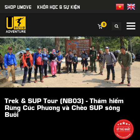
SHOP UMOVE
KHÓA HỌC & SỰ KIỆN
0
Trek & SUP Tour (NB03) - Thám hiểm
Rừng Cúc Phương và Chèo SUP sông
Bưởi