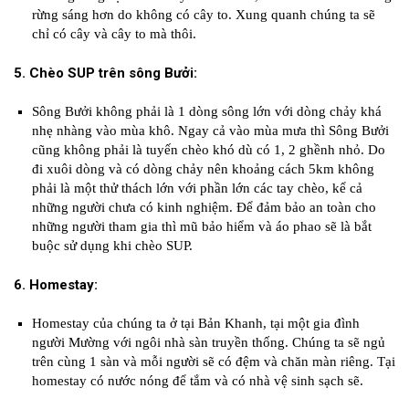
rừng sáng hơn do không có cây to. Xung quanh chúng ta sẽ
chỉ có cây và cây to mà thôi.
5. Chèo SUP trên sông Bưởi:
Sông Bưởi không phải là 1 dòng sông lớn với dòng chảy khá
nhẹ nhàng vào mùa khô. Ngay cả vào mùa mưa thì Sông Bưởi
cũng không phải là tuyến chèo khó dù có 1, 2 ghềnh nhỏ. Do
đi xuôi dòng và có dòng chảy nên khoảng cách 5km không
phải là một thử thách lớn với phần lớn các tay chèo, kể cả
những người chưa có kinh nghiệm. Để đảm bảo an toàn cho
những người tham gia thì mũ bảo hiểm và áo phao sẽ là bắt
buộc sử dụng khi chèo SUP.
6. Homestay:
Homestay của chúng ta ở tại Bản Khanh, tại một gia đình
người Mường với ngôi nhà sàn truyền thống. Chúng ta sẽ ngủ
trên cùng 1 sàn và mỗi người sẽ có đệm và chăn màn riêng. Tại
homestay có nước nóng để tắm và có nhà vệ sinh sạch sẽ.