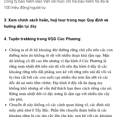
công ty bảo hiểm Bảo Việt với mức chi trả bảo hiểm tối đa là
100 triệu đồng/người/vụ
3. Xem chính sách hoãn, huỷ tour trong mục Quy định và
hướng dẫn
tại đây
4. Tuyến trekking trong VQG Cúc Phương:
Chúng ta sẽ đi bộ khoảng 4hr đường rừng chủ yếu trên các con
đường mòn do không rõ rệt với nhiều đoạn khá rậm rạp. Mặc
dù không có độ cao lớn nhưng vì địa hình ở Cúc Phương là
rừng mưa nhiệt đới trên núi đá vôi nên địa hình ở đây là các
khoảng rừng trên đất phẳng xen kẽ với rừng trên núi đá vôi và
bị chia cắt bởi các con suối cạn nhiều rêu trơn ẩm ướt và các
dốc đá tai mèo lởm chởm. Địa hình ở đây rất đa dạng tuy
không khó nhưng sẽ vẫn thử thách bạn theo cách riêng của nó.
Rừng mưa nhiệt đới có đặc trưng là rậm rạp với nhiều tán cây
che phủ.
Chuyến đi này không có các cảnh quan hùng vĩ, các đỉnh núi
mây phủ như ở Tây Bắc. Phần lớn chuyến thám hiểm là các
khoảng rừng bị các tán cây lớn che kín, xen kẽ với các khoảng