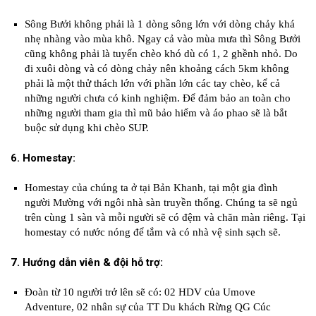
Sông Bưởi không phải là 1 dòng sông lớn với dòng chảy khá
nhẹ nhàng vào mùa khô. Ngay cả vào mùa mưa thì Sông Bưởi
cũng không phải là tuyến chèo khó dù có 1, 2 ghềnh nhỏ. Do
đi xuôi dòng và có dòng chảy nên khoảng cách 5km không
phải là một thử thách lớn với phần lớn các tay chèo, kể cả
những người chưa có kinh nghiệm. Để đảm bảo an toàn cho
những người tham gia thì mũ bảo hiểm và áo phao sẽ là bắt
buộc sử dụng khi chèo SUP.
6. Homestay:
Homestay của chúng ta ở tại Bản Khanh, tại một gia đình
người Mường với ngôi nhà sàn truyền thống. Chúng ta sẽ ngủ
trên cùng 1 sàn và mỗi người sẽ có đệm và chăn màn riêng. Tại
homestay có nước nóng để tắm và có nhà vệ sinh sạch sẽ.
7. Hướng dẫn viên & đội hỗ trợ:
Đoàn từ 10 người trở lên sẽ có: 02 HDV của Umove
Adventure, 02 nhân sự của TT Du khách Rừng QG Cúc