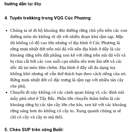
hướng dẫn
tại đây
4. Tuyến trekking trong VQG Cúc Phương:
Chúng ta sẽ đi bộ khoảng 4hr đường rừng chủ yếu trên các con
đường mòn do không rõ rệt với nhiều đoạn khá rậm rạp. Mặc
dù không có độ cao lớn nhưng vì địa hình ở Cúc Phương là
rừng mưa nhiệt đới trên núi đá vôi nên địa hình ở đây là các
khoảng rừng trên đất phẳng xen kẽ với rừng trên núi đá vôi và
bị chia cắt bởi các con suối cạn nhiều rêu trơn ẩm ướt và các
dốc đá tai mèo lởm chởm. Địa hình ở đây rất đa dạng tuy
không khó nhưng sẽ vẫn thử thách bạn theo cách riêng của nó.
Rừng mưa nhiệt đới có đặc trưng là rậm rạp với nhiều tán cây
che phủ.
Chuyến đi này không có các cảnh quan hùng vĩ, các đỉnh núi
mây phủ như ở Tây Bắc. Phần lớn chuyến thám hiểm là các
khoảng rừng bị các tán cây lớn che kín, xen kẽ với các khoảng
rừng sáng hơn do không có cây to. Xung quanh chúng ta sẽ
chỉ có cây và cây to mà thôi.
5. Chèo SUP trên sông Bưởi: