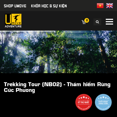
SHOP UMOVE
KHÓA HỌC & SỰ KIỆN
0
Trekking Tour (NB02) - Thám hiểm Rừng
Cúc Phương