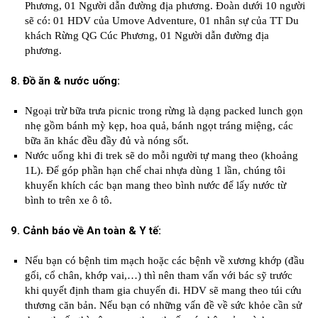
Phương, 01 Người dẫn đường địa phương. Đoàn dưới 10 người
sẽ có: 01 HDV của Umove Adventure, 01 nhân sự của TT Du
khách Rừng QG Cúc Phương, 01 Người dẫn đường địa
phương.
8. Đồ ăn & nước uống:
Ngoại trừ bữa trưa picnic trong rừng là dạng packed lunch gọn
nhẹ gồm bánh mỳ kẹp, hoa quả, bánh ngọt tráng miệng, các
bữa ăn khác đều đầy đủ và nóng sốt.
Nước uống khi đi trek sẽ do mỗi người tự mang theo (khoảng
1L). Để góp phần hạn chế chai nhựa dùng 1 lần, chúng tôi
khuyến khích các bạn mang theo bình nước để lấy nước từ
bình to trên xe ô tô.
9. Cảnh báo về An toàn & Y tế:
Nếu bạn có bệnh tim mạch hoặc các bệnh về xương khớp (đầu
gối, cổ chân, khớp vai,…) thì nên tham vấn với bác sỹ trước
khi quyết định tham gia chuyến đi. HDV sẽ mang theo túi cứu
thương căn bản. Nếu bạn có những vấn đề về sức khỏe cần sử