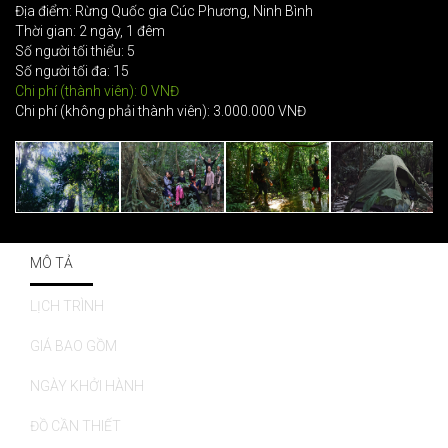
Địa điểm: Rừng Quốc gia Cúc Phương, Ninh Bình
Thời gian: 2 ngày, 1 đêm
Số người tối thiểu: 5
Số người tối đa: 15
Chi phí (thành viên): 0 VNĐ
Chi phí (không phải thành viên): 3.000.000 VNĐ
MÔ TẢ
LỊCH TRÌNH
GIÁ BAO GỒM
NGÀY KHỞI HÀNH
ĐỒ CẦN THIẾT