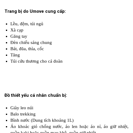
Trang bị do Umove cung cấp:
Lều, đệm, túi ngủ
Xà cạp
Găng tay
Đèn chiếu sáng chung
Bát, đũa, thìa, cốc
Tăng
Túi cứu thương cho cả đoàn
Đồ thiết yếu cá nhân chuẩn bị:
Giày leo núi
Balo trekking
Bình nước (Dung tích khoảng 1L)
Áo khoác gió chống nước, áo len hoặc áo nỉ, áo giữ nhiệt,
quần kaki hoặc quần mau khô, quần giữ nhiệt