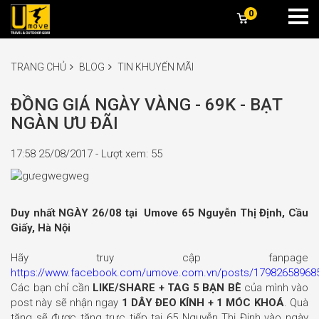
0
TRANG CHỦ
BLOG
TIN KHUYẾN MÃI
ĐỒNG GIÁ NGÀY VÀNG - 69K - BẠT
NGÀN ƯU ĐÃI
17:58 25/08/2017 - Lượt xem: 55
Duy nhất NGÀY 26/08 tại Umove 65 Nguyễn Thị Định, Cầu
Giấy, Hà Nội
Hãy truy cập fanpage
https://www.facebook.com/umove.com.vn/posts/17982658968
Các bạn chỉ cần
LIKE/SHARE + TAG 5 BẠN BÈ
của mình vào
post này sẽ nhận ngay
1 DÂY ĐEO KÍNH + 1 MÓC KHOÁ
. Quà
tặng sẽ được tặng trực tiếp tại 65 Nguyễn Thị Định vào ngày