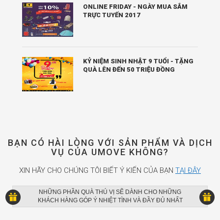
ONLINE FRIDAY - NGÀY MUA SẮM
TRỰC TUYẾN 2017
KỶ NIỆM SINH NHẬT 9 TUỔI - TẶNG
QUÀ LÊN ĐẾN 50 TRIỆU ĐỒNG
BẠN CÓ HÀI LÒNG VỚI SẢN PHẨM VÀ DỊCH
VỤ CỦA UMOVE KHÔNG?
XIN HÃY CHO CHÚNG TÔI BIẾT Ý KIẾN CỦA BẠN
TẠI ĐÂY
NHỮNG PHẦN QUÀ THÚ VỊ SẼ DÀNH CHO NHỮNG
KHÁCH HÀNG GÓP Ý NHIỆT TÌNH VÀ ĐẦY ĐỦ NHẤT