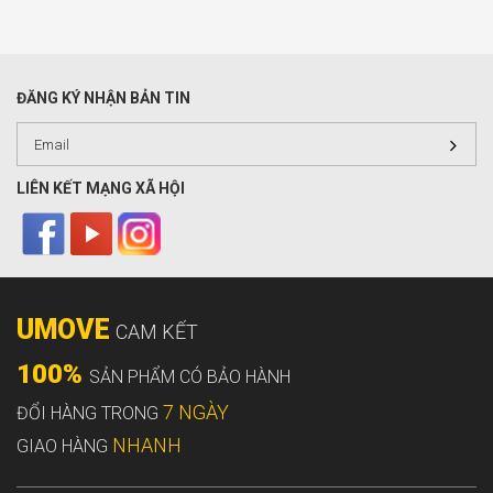
ĐĂNG KÝ NHẬN BẢN TIN
LIÊN KẾT MẠNG XÃ HỘI
UMOVE
CAM KẾT
100%
SẢN PHẨM CÓ BẢO HÀNH
7 NGÀY
ĐỔI HÀNG TRONG
NHANH
GIAO HÀNG