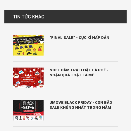
TIN TỨC KHÁC
“FINAL SALE” - CỰC KÌ HẤP DẪN
NOEL CẮM TRẠI THẬT LÀ PHÊ -
NHẬN QUÀ THẬT LÀ MÊ
UMOVE BLACK FRIDAY - CƠN BÃO
SALE KHỦNG NHẤT TRONG NĂM