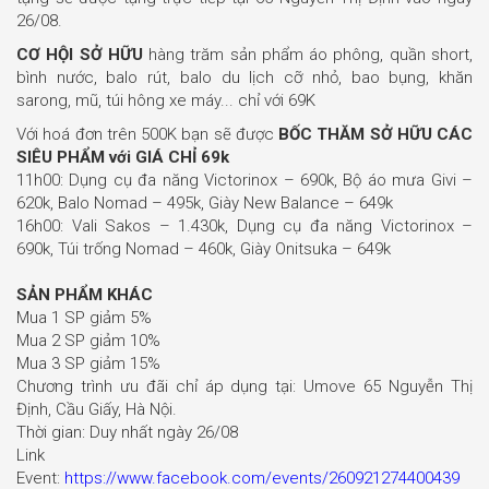
26/08.
CƠ HỘI SỞ HỮU
hàng trăm sản phẩm áo phông, quần short,
bình nước, balo rút, balo du lịch cỡ nhỏ, bao bụng, khăn
sarong, mũ, túi hông xe máy... chỉ với 69K
Với hoá đơn trên 500K bạn sẽ được
BỐC THĂM SỞ HỮU CÁC
SIÊU PHẨM với GIÁ CHỈ 69k
11h00: Dụng cụ đa năng Victorinox – 690k, Bộ áo mưa Givi –
620k, Balo Nomad – 495k, Giày New Balance – 649k
16h00: Vali Sakos – 1.430k, Dụng cụ đa năng Victorinox –
690k, Túi trống Nomad – 460k, Giày Onitsuka – 649k
SẢN PHẨM KHÁC
Mua 1 SP giảm 5%
Mua 2 SP giảm 10%
Mua 3 SP giảm 15%
Chương trình ưu đãi chỉ áp dụng tại: Umove 65 Nguyễn Thị
Định, Cầu Giấy, Hà Nội.
Thời gian: Duy nhất ngày 26/08
Link
Event:
https://www.facebook.com/events/260921274400439