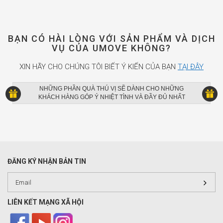
BẠN CÓ HÀI LÒNG VỚI SẢN PHẨM VÀ DỊCH
VỤ CỦA UMOVE KHÔNG?
XIN HÃY CHO CHÚNG TÔI BIẾT Ý KIẾN CỦA BẠN
TẠI ĐÂY
NHỮNG PHẦN QUÀ THÚ VỊ SẼ DÀNH CHO NHỮNG
KHÁCH HÀNG GÓP Ý NHIỆT TÌNH VÀ ĐẦY ĐỦ NHẤT
ĐĂNG KÝ NHẬN BẢN TIN
LIÊN KẾT MẠNG XÃ HỘI