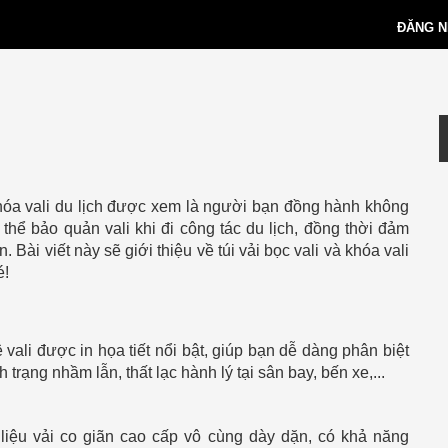
ĐĂNG 
à khóa vali du lịch được xem là người bạn đồng hành không
 thể bảo quản vali khi đi công tác du lịch, đồng thời đảm
n. Bài viết này sẽ giới thiệu về túi vải bọc vali và khóa vali
é!
 vali được in họa tiết nổi bật, giúp bạn dễ dàng phân biệt
nh trạng nhầm lẫn,
thất lạc hành lý tại sân bay, bến xe,...
 liệu vải co giãn cao cấp vô cùng dày dặn, có khả năng