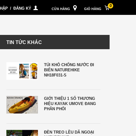
0
NHẬP
/
ĐĂNG KÝ
CỬA HÀNG
GIỎ HÀNG
TIN TỨC KHÁC
TÚI KHÔ CHỐNG NƯỚC ĐI
BIỂN NATUREHIKE
NH18F031-S
GIỚI THIỆU 1 SỐ THƯƠNG
HIỆU KAYAK UMOVE ĐANG
PHÂN PHỐI
ĐÈN TREO LỀU DÃ NGOẠI