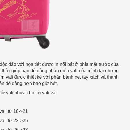
 độc đáo với họa tiết được in nổi bật ở phía mặt trước của
g thời giúp bạn dễ dàng nhận diện vali của mình tại những
ùm vali được thiết kế với phần bánh xe, tay xách và thanh
nên dễ dàng hơn bao giờ hết.
ừ vali nhựa cho tới vali vải.
vali từ 18->21
vali từ 22->25
vali từ 26->28