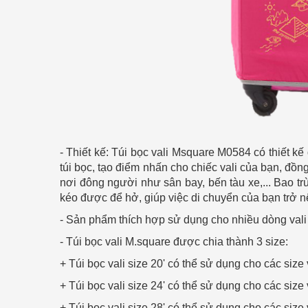
- Thiết kế: Túi bọc vali Msquare M0584 có thiết kế
túi bọc, tạo điểm nhấn cho chiếc vali của bạn, đồn
nơi đông người như sân bay, bến tàu xe,...
Bao tr
kéo được để hở, giúp việc di chuyển của bạn trở 
- Sản phẩm thích hợp sử dụng cho nhiều dòng vali t
- Túi bọc vali M.square được chia thành 3 size:
+ Túi bọc vali size 20' có thể sử dụng cho các size 
+ Túi bọc vali size 24' có thể sử dụng cho các size 
+ Túi bọc vali size 28' có thể sử dụng cho các size 