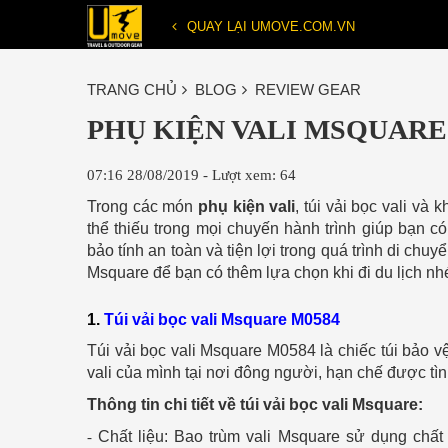
QUAY LẠI UMOVE.COM.VN
TRANG CHỦ
BLOG
REVIEW GEAR
PHỤ KIỆN VALI MSQUARE
07:16 28/08/2019 - Lượt xem: 64
Trong các món
phụ kiện vali
, túi vải bọc vali v
thể thiếu trong mọi chuyến hành trình giúp bạn có
bảo tính an toàn và tiện lợi trong quá trình di chuyể
Msquare để bạn có thêm lựa chọn khi đi du lịch nh
1.
Túi vải bọc vali Msquare M0584
Túi vải bọc vali Msquare M0584 là chiếc túi bảo vệ
vali của mình tại nơi đông người, hạn chế được tì
Thông tin chi tiết về túi vải bọc vali Msquare:
Chất liệu: Bao trùm vali Msquare sử dụng chất
-