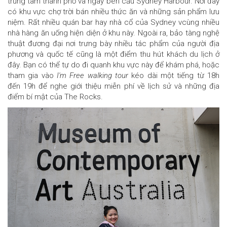
trung tâm thành phố và ngay bên cầu Sydney Harbour. Nơi đây
có khu vực chợ trời bán nhiều thức ăn và những sản phẩm lưu
niệm. Rất nhiều quán bar hay nhà cổ của Sydney vcùng nhiều
nhà hàng ăn uống hiện diện ở khu này. Ngoài ra, bảo tàng nghệ
thuật đương đại nơi trưng bày nhiều tác phẩm của người địa
phương và quốc tế cũng là một điểm thu hút khách du lịch ở
đây. Bạn có thể tự do đi quanh khu vực này để khám phá, hoặc
tham gia vào
I'm Free walking tour
kéo dài một tiếng từ 18h
đến 19h để nghe giới thiệu miễn phí về lịch sử và những địa
điểm bí mật của The Rocks.