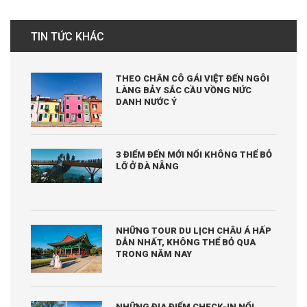
TIN TỨC KHÁC
THEO CHÂN CÔ GÁI VIỆT ĐẾN NGÔI
LÀNG BẢY SẮC CẦU VỒNG NỨC
DANH NƯỚC Ý
3 ĐIỂM ĐẾN MỚI NỔI KHÔNG THỂ BỎ
LỠ Ở ĐÀ NẴNG
NHỮNG TOUR DU LỊCH CHÂU Á HẤP
DẪN NHẤT, KHÔNG THỂ BỎ QUA
TRONG NĂM NAY
NHỮNG ĐỊA ĐIỂM CHECK-IN NỔI