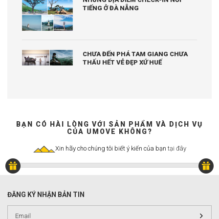
TIẾNG Ở ĐÀ NẴNG
CHƯA ĐẾN PHÁ TAM GIANG CHƯA
THẤU HẾT VẺ ĐẸP XỨ HUẾ
BẠN CÓ HÀI LÒNG VỚI SẢN PHẨM VÀ DỊCH VỤ
CỦA UMOVE KHÔNG?
Xin hãy cho chúng tôi biết ý kiến của bạn
tại đây
ĐĂNG KÝ NHẬN BẢN TIN