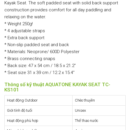
Kayak Seat. The soft padded seat with solid back support
construction provides comfort for all day paddling and
relaxing on the water.
* Weight 250g!
* 4 adjustable straps
* Extra back support
* Non-slip padded seat and back
* Materials: Neoprone/ 600D Polyester
* Brass connecting snaps
* Back size: 47 x 54 cm / 18.5 x 21.2"
* Seat size 31 x 39 cm / 12.2 x 15.4"
Thông số kỹ thuật AQUATONE KAYAK SEAT TC-
KS101
Hoạt động Outdoor
Chèo thuyền
Giới tính độ tuổi
Unisex
Hoạt động phù hợp
Thể thao nước