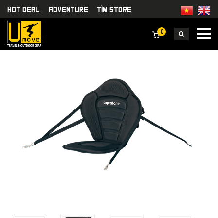
HOT DEAL
Adventure
TÌm Store
0