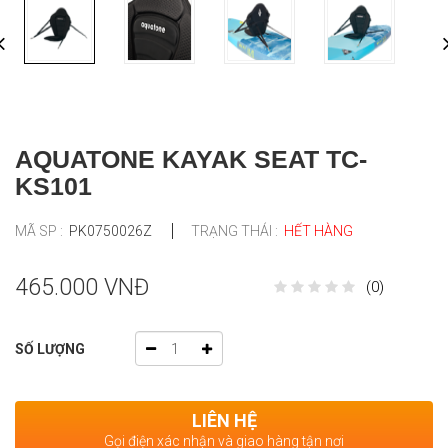
AQUATONE KAYAK SEAT TC-
KS101
MÃ SP :
PK0750026Z
TRẠNG THÁI :
HẾT HÀNG
465.000 VNĐ
(0)
SỐ LƯỢNG
LIÊN HỆ
Gọi điện xác nhận và giao hàng tận nơi