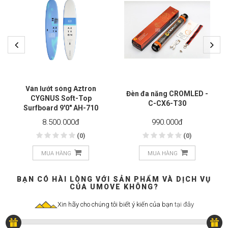
Ván lướt sóng Aztron
Đèn đa năng CROMLED -
CYGNUS Soft-Top
C-CX6-T30
Surfboard 9'0" AH-710
8.500.000
đ
990.000
đ
(0)
(0)
MUA HÀNG
MUA HÀNG
BẠN CÓ HÀI LÒNG VỚI SẢN PHẨM VÀ DỊCH VỤ
CỦA UMOVE KHÔNG?
Xin hãy cho chúng tôi biết ý kiến của bạn
tại đây