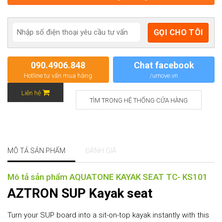
090.4906.848
Chat facebook
Hotline tư vấn mua hàng
/umove.vn
Liên hệ
TÌM TRONG HỆ THỐNG CỬA HÀNG
MÔ TẢ SẢN PHẨM
ĐÁNH GIÁ
Mô tả sản phẩm AQUATONE KAYAK SEAT TC- KS101
AZTRON SUP Kayak seat
Turn your SUP board into a sit-on-top kayak instantly with this