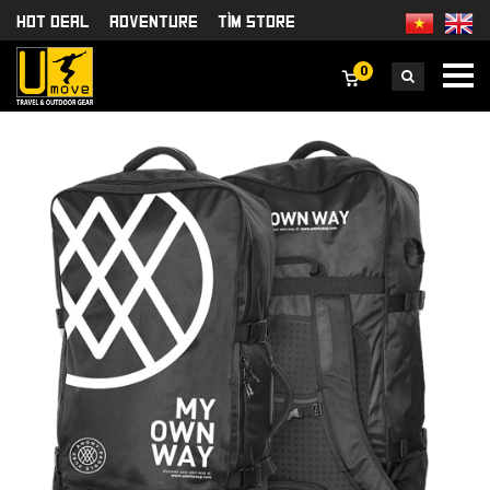
HOT DEAL
Adventure
TÌm Store
0