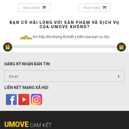
MUA HÀNG
MUA HÀNG
BẠN CÓ HÀI LÒNG VỚI SẢN PHẨM VÀ DỊCH VỤ
CỦA UMOVE KHÔNG?
Xin hãy cho chúng tôi biết ý kiến của bạn
tại đây
ĐĂNG KÝ NHẬN BẢN TIN
LIÊN KẾT MẠNG XÃ HỘI
UMOVE
CAM KẾT