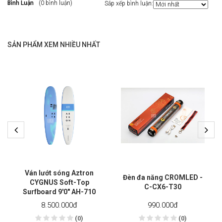
Bình Luận
(0 bình luận)
Sắp xếp bình luận:
SẢN PHẨM XEM NHIỀU NHẤT
Ván lướt sóng Aztron
Đèn đa năng CROMLED -
CYGNUS Soft-Top
C-CX6-T30
Surfboard 9'0" AH-710
8.500.000
đ
990.000
đ
(0)
(0)