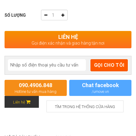
SỐ LƯỢNG
LIÊN HỆ
Gọi điện xác nhận và giao hàng tận nơi
090.4906.848
Chat facebook
Hotline tư vấn mua hàng
/umove.vn
Liên hệ
TÌM TRONG HỆ THỐNG CỬA HÀNG